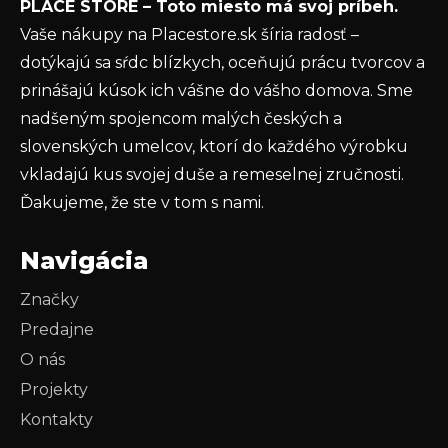
PLACE STORE – Toto miesto má svoj príbeh.
ochrany osobných údajov
Vaše nákupy na Placestore.sk šíria radosť –
PRIHLÁSIŤ SA
dotýkajú sa sŕdc blízkych, oceňujú prácu tvorcov a
prinášajú kúsok ich vášne do vášho domova. Sme
nadšeným spojencom malých českých a
slovenských umelcov, ktorí do každého výrobku
vkladajú kus svojej duše a remeselnej zručnosti.
Ďakujeme, že ste v tom s nami.
Navigácia
Značky
Predajne
O nás
Projekty
Kontakty