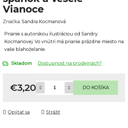
Vianoce
Značka:
Sandra Kocmanová
Prianie s autorskou ilustráciou od Sandry
Kocmanovej. Vo vnútri má prianie prázdne miesto na
vaše blahoželanie.
Dostupnost na prodejnách?
Skladom
€3,20
DO KOŠÍKA
Jednotková cena:
Opýtať sa
Strážiť