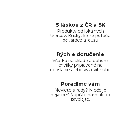
S láskou z ČR a SK
Produkty od lokálnych
tvorcov. Kúsky, ktoré potešia
oči, srdce aj dušu
Rýchle doručenie
Všetko na sklade a behom
chvíľky pripravené na
odoslanie alebo vyzdvihnutie
Poradíme vám
Neviete si rady? Niečo je
nejasné? Napíšte nám alebo
zavolajte.