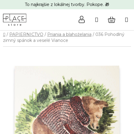
Prejsť
To najkrajšie z lokálnej tvorby. Pokope. 🎁
na
obsah
Hľadať
NÁKUP
Domov
/
PAPIERNICTVO
/
Priania a blahoželania
/
036 Pohodlný
KOŠÍK
zimný spánok a veselé Vianoce