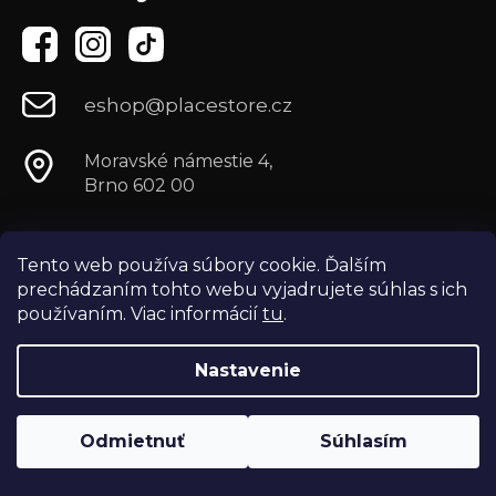
eshop@placestore.cz
Moravské námestie 4,
Brno 602 00
Tento web používa súbory cookie. Ďalším
prechádzaním tohto webu vyjadrujete súhlas s ich
používaním. Viac informácií
tu
.
Nastavenie
Odmietnuť
Súhlasím
Vytvoril Shoptet
Copyright 2026
Môj e-shop
. Všetky práva