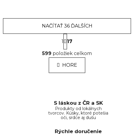
NAČÍTAŤ 36 ĎALŠÍCH
S
1
t
17
r
O
á
599
položiek celkom
v
n
l
k
HORE
á
o
d
v
a
a
n
c
i
i
e
e
S láskou z ČR a SK
p
Produkty od lokálnych
tvorcov. Kúsky, ktoré potešia
r
oči, srdce aj dušu
v
k
Rýchle doručenie