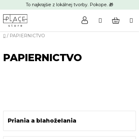
Prejsť
To najkrajšie z lokálnej tvorby. Pokope. 🎁
na
obsah
Hľadať
NÁKUP
Domov
/
PAPIERNICTVO
KOŠÍK
PAPIERNICTVO
Priania a blahoželania