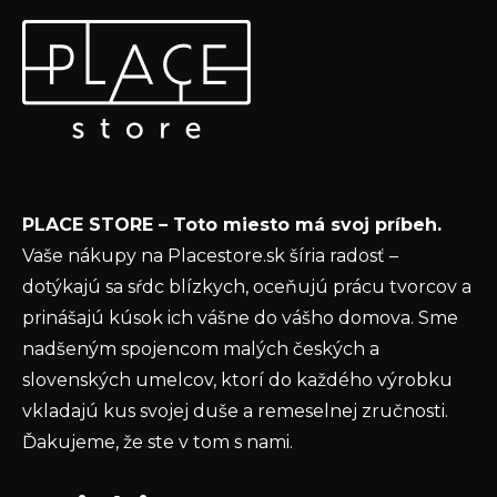
Z
Odoberať newsletter
á
p
Vložte svoj e-mail a my Vám budeme zasielať informácie
ä
o nových produktoch na našom e-shope.
t
Email
i
e
Vložením e-mailu súhlasíte s
podmienkami
PLACE STORE – Toto miesto má svoj príbeh.
ochrany osobných údajov
Vaše nákupy na Placestore.sk šíria radosť –
PRIHLÁSIŤ SA
dotýkajú sa sŕdc blízkych, oceňujú prácu tvorcov a
prinášajú kúsok ich vášne do vášho domova. Sme
nadšeným spojencom malých českých a
slovenských umelcov, ktorí do každého výrobku
vkladajú kus svojej duše a remeselnej zručnosti.
Ďakujeme, že ste v tom s nami.