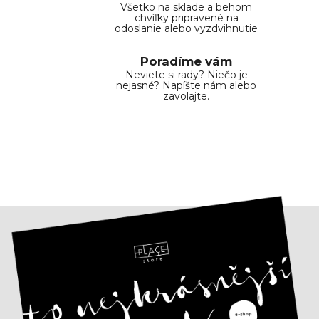
y
Všetko na sklade a behom
v
chvíľky pripravené na
odoslanie alebo vyzdvihnutie
ý
p
Poradíme vám
i
Neviete si rady? Niečo je
s
nejasné? Napíšte nám alebo
u
zavolajte.