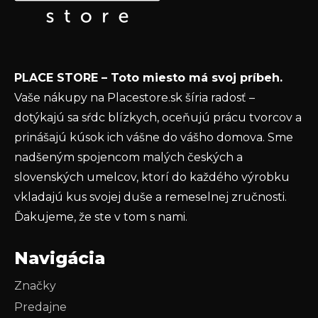
t
Email
i
e
Vložením e-mailu súhlasíte s
podmienkami
PLACE STORE – Toto miesto má svoj príbeh.
ochrany osobných údajov
Vaše nákupy na Placestore.sk šíria radosť –
PRIHLÁSIŤ SA
dotýkajú sa sŕdc blízkych, oceňujú prácu tvorcov a
prinášajú kúsok ich vášne do vášho domova. Sme
nadšeným spojencom malých českých a
slovenských umelcov, ktorí do každého výrobku
vkladajú kus svojej duše a remeselnej zručnosti.
Ďakujeme, že ste v tom s nami.
Navigácia
Značky
Predajne