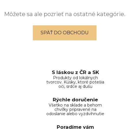
Môžete sa ale pozrieť na ostatné kategórie.
SPÄŤ DO OBCHODU
S láskou z ČR a SK
Produkty od lokálnych
tvorcov. Kúsky, ktoré potešia
oči, srdce aj dušu
Rýchle doručenie
Všetko na sklade a behom
chvíľky pripravené na
odoslanie alebo vyzdvihnutie
Poradíme vám