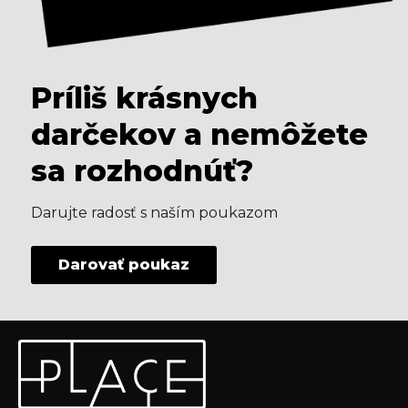
Príliš krásnych
darčekov a nemôžete
sa rozhodnúť?
Darujte radosť s naším poukazom
Darovať poukaz
Z
Odoberať newsletter
á
p
Vložte svoj e-mail a my Vám budeme zasielať informácie
ä
o nových produktoch na našom e-shope.