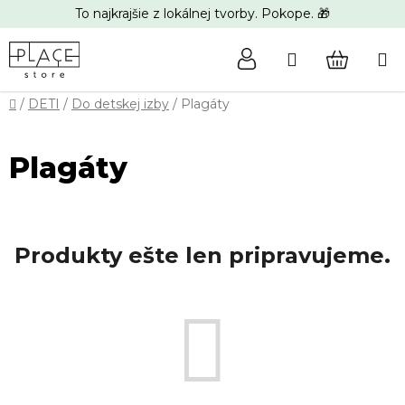
Prejsť
To najkrajšie z lokálnej tvorby. Pokope. 🎁
na
obsah
Hľadať
NÁKUP
Domov
/
DETI
/
Do detskej izby
/
Plagáty
KOŠÍK
Plagáty
Produkty ešte len pripravujeme.