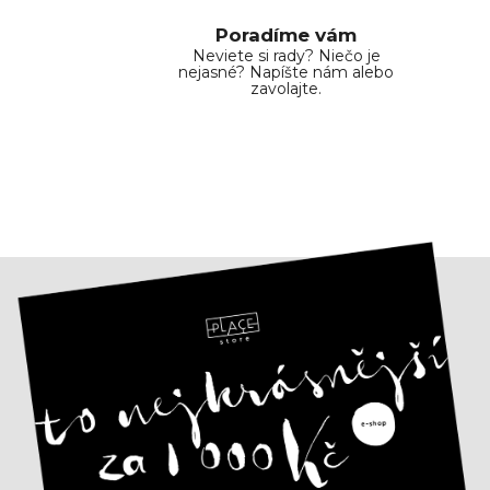
k
y
Poradíme vám
v
Neviete si rady? Niečo je
ý
nejasné? Napíšte nám alebo
zavolajte.
p
i
s
u