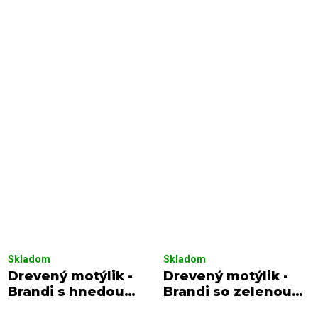
Skladom
Skladom
Drevený motýlik -
Drevený motýlik -
Brandi s hnedou
Brandi so zelenou
viazačkou s bielymi
viazačkou s bielymi