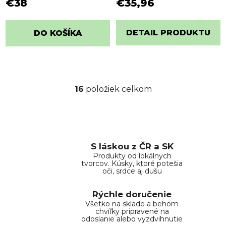
€38
€35,96
DETAIL PRODUKTU
DO KOŠÍKA
16
položiek celkom
O
v
l
á
d
S láskou z ČR a SK
a
Produkty od lokálnych
c
tvorcov. Kúsky, ktoré potešia
i
oči, srdce aj dušu
e
p
Rýchle doručenie
r
Všetko na sklade a behom
chvíľky pripravené na
v
odoslanie alebo vyzdvihnutie