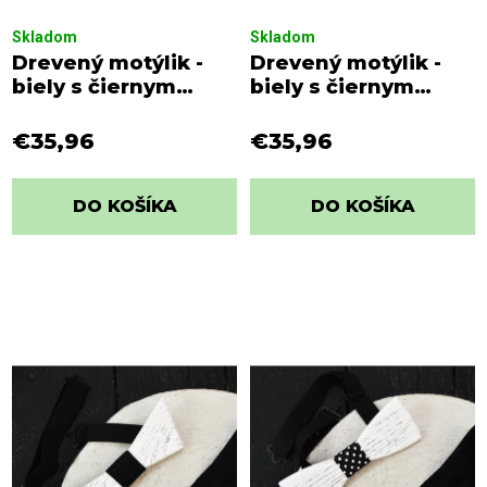
Skladom
Skladom
Drevený motýlik -
Drevený motýlik -
biely s čiernym
biely s čiernym
viazaním
viazaním a bielymi
bodkami
€35,96
€35,96
DO KOŠÍKA
DO KOŠÍKA