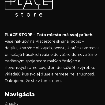
p
Vložte svoj e-mail a my Vám budeme zasielať informácie
ä
o nových produktoch na našom e-shope.
t
Email
i
e
Vložením e-mailu súhlasíte s
podmienkami
PLACE STORE – Toto miesto má svoj príbeh.
ochrany osobných údajov
Vaše nákupy na Placestore.sk šíria radosť –
PRIHLÁSIŤ SA
dotýkajú sa sŕdc blízkych, oceňujú prácu tvorcov a
prinášajú kúsok ich vášne do vášho domova. Sme
nadšeným spojencom malých českých a
slovenských umelcov, ktorí do každého výrobku
vkladajú kus svojej duše a remeselnej zručnosti.
Ďakujeme, že ste v tom s nami.
Navigácia
Značky