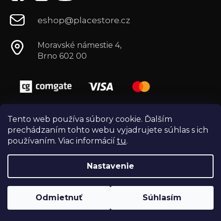
eshop@placestore.cz
Moravské námestie 4,
Brno 602 00
Tento web používa súbory cookie. Ďalším
prechádzaním tohto webu vyjadrujete súhlas s ich
používaním. Viac informácií
tu
.
Nastavenie
Vytvoril Shoptet
Copyright 2026
Môj e-shop
. Všetky práva
Odmietnuť
Súhlasím
vyhradené.
Vytvořili
Webotvůrci