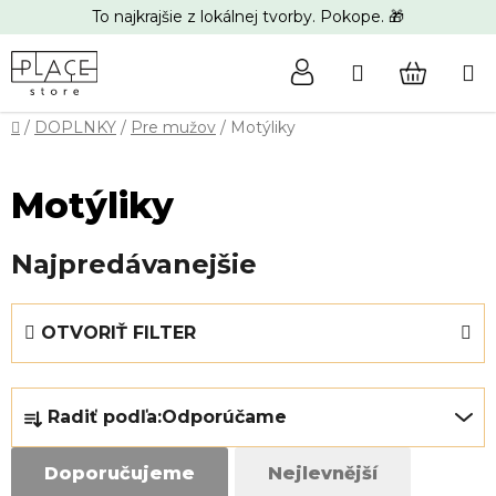
Prejsť
To najkrajšie z lokálnej tvorby. Pokope. 🎁
na
obsah
Hľadať
NÁKUP
Domov
/
DOPLNKY
/
Pre mužov
/
Motýliky
KOŠÍK
Motýliky
Najpredávanejšie
V
OTVORIŤ FILTER
ý
p
R
i
Radiť podľa:
Odporúčame
a
s
d
p
Doporučujeme
Nejlevnější
e
r