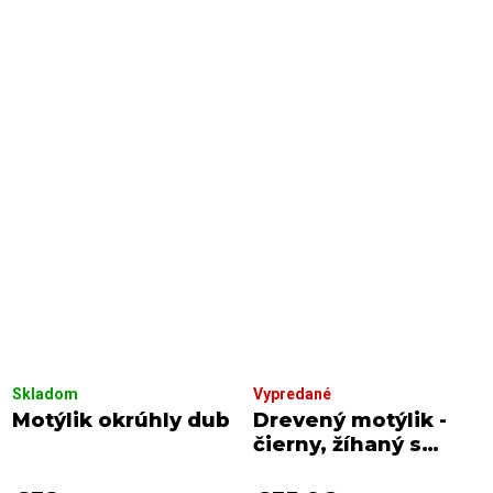
Skladom
Vypredané
Motýlik okrúhly dub
Drevený motýlik -
čierny, žíhaný s
čiernym viazaním