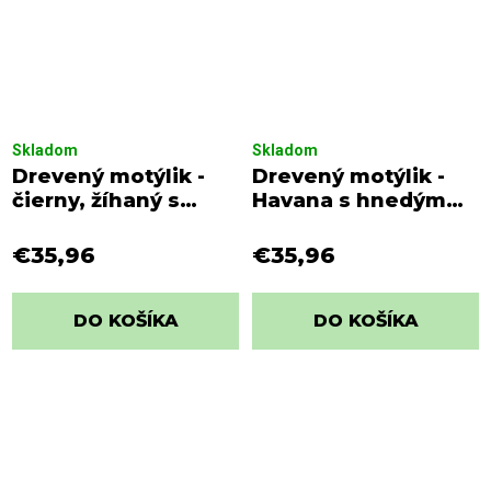
Skladom
Skladom
Drevený motýlik -
Drevený motýlik -
čierny, žíhaný s
Havana s hnedým
hnedým viazaním s
viazaním s bielymi
bielymi bodkami
bodkami
€35,96
€35,96
DO KOŠÍKA
DO KOŠÍKA