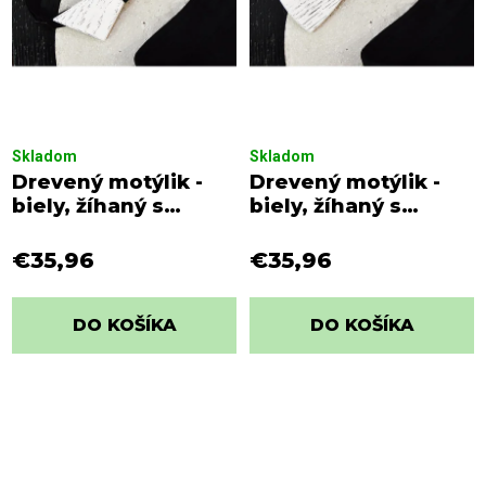
Skladom
Skladom
Drevený motýlik -
Drevený motýlik -
biely, žíhaný s
biely, žíhaný s
čiernym viazaním
čiernym viazaním s
bielymi bodkami
€35,96
€35,96
DO KOŠÍKA
DO KOŠÍKA