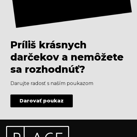
Príliš krásnych
darčekov a nemôžete
sa rozhodnúť?
Darujte radosť s naším poukazom
Darovať poukaz
Z
Odoberať newsletter
á