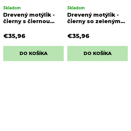
Skladom
Skladom
Drevený motýlik -
Drevený motýlik -
čierny s čiernou
čierny so zeleným
viazačkou s bielymi
viazaním s bielymi
bodkami
bodkami
€35,96
€35,96
DO KOŠÍKA
DO KOŠÍKA