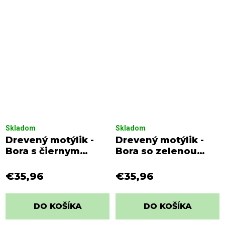
Skladom
Skladom
Drevený motýlik -
Drevený motýlik -
Bora s čiernym
Bora so zelenou
viazaním
viazačkou a bielymi
bodkami
€35,96
€35,96
DO KOŠÍKA
DO KOŠÍKA