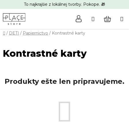
Prejsť
To najkrajšie z lokálnej tvorby. Pokope. 🎁
na
obsah
Hľadať
NÁKUP
Domov
/
DETI
/
Papiernictvo
/
Kontrastné karty
KOŠÍK
Kontrastné karty
Produkty ešte len pripravujeme.