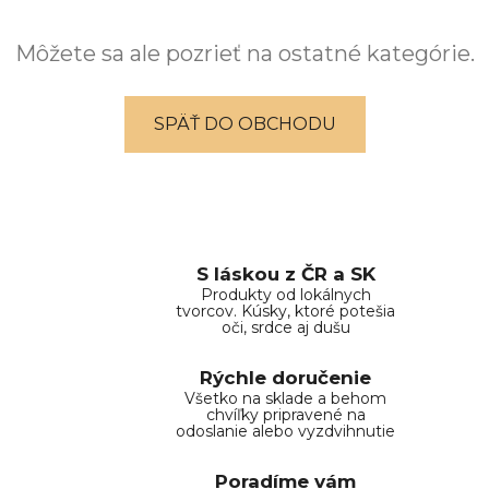
Môžete sa ale pozrieť na ostatné kategórie.
SPÄŤ DO OBCHODU
S láskou z ČR a SK
Produkty od lokálnych
tvorcov. Kúsky, ktoré potešia
oči, srdce aj dušu
Rýchle doručenie
Všetko na sklade a behom
chvíľky pripravené na
odoslanie alebo vyzdvihnutie
Poradíme vám