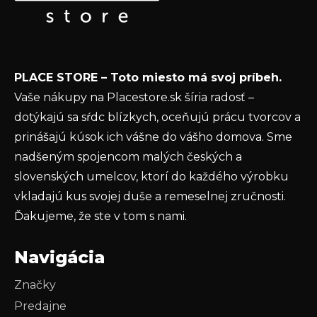
t
Email
i
e
Vložením e-mailu súhlasíte s
podmienkami
PLACE STORE – Toto miesto má svoj príbeh.
ochrany osobných údajov
Vaše nákupy na Placestore.sk šíria radosť –
PRIHLÁSIŤ SA
dotýkajú sa sŕdc blízkych, oceňujú prácu tvorcov a
prinášajú kúsok ich vášne do vášho domova. Sme
nadšeným spojencom malých českých a
slovenských umelcov, ktorí do každého výrobku
vkladajú kus svojej duše a remeselnej zručnosti.
Ďakujeme, že ste v tom s nami.
Navigácia
Značky
Predajne