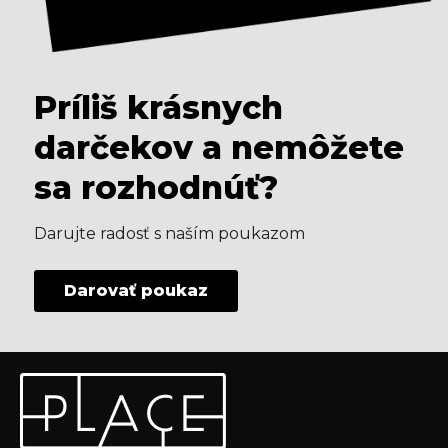
Príliš krásnych
darčekov a nemôžete
sa rozhodnúť?
Darujte radosť s naším poukazom
Darovať poukaz
Z
Odoberať newsletter
á
p
Vložte svoj e-mail a my Vám budeme zasielať informácie
ä
o nových produktoch na našom e-shope.