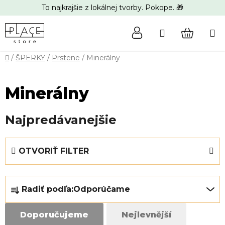
Prejsť
To najkrajšie z lokálnej tvorby. Pokope. 🎁
na
obsah
Hľadať
NÁKUP
Domov
/
ŠPERKY
/
Prstene
/
Minerálny
KOŠÍK
Minerálny
Najpredávanejšie
V
OTVORIŤ FILTER
ý
p
R
i
Radiť podľa:
Odporúčame
a
s
d
p
Doporučujeme
Nejlevnější
e
r