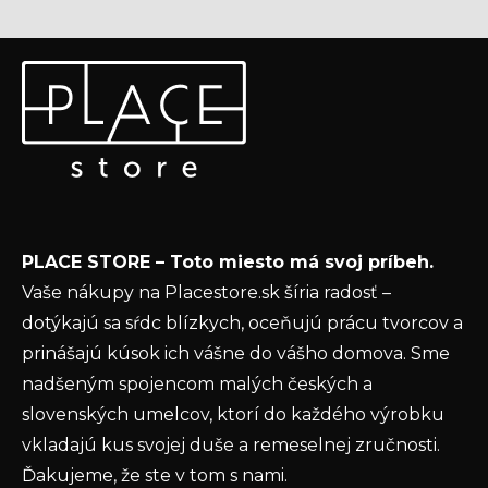
Z
Odoberať newsletter
á
p
Vložte svoj e-mail a my Vám budeme zasielať informácie
ä
o nových produktoch na našom e-shope.
t
Email
i
e
Vložením e-mailu súhlasíte s
podmienkami
PLACE STORE – Toto miesto má svoj príbeh.
ochrany osobných údajov
Vaše nákupy na Placestore.sk šíria radosť –
PRIHLÁSIŤ SA
dotýkajú sa sŕdc blízkych, oceňujú prácu tvorcov a
prinášajú kúsok ich vášne do vášho domova. Sme
nadšeným spojencom malých českých a
slovenských umelcov, ktorí do každého výrobku
vkladajú kus svojej duše a remeselnej zručnosti.
Ďakujeme, že ste v tom s nami.