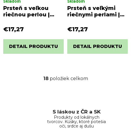
Skladom
Skladom
Prsteň s veľkou
Prsteň s veľkými
riečnou perlou |
riečnymi perlami |
Strieborný
Strieborný
€17,27
€17,27
DETAIL PRODUKTU
DETAIL PRODUKTU
18
položiek celkom
O
v
l
á
d
S láskou z ČR a SK
a
Produkty od lokálnych
c
tvorcov. Kúsky, ktoré potešia
i
oči, srdce aj dušu