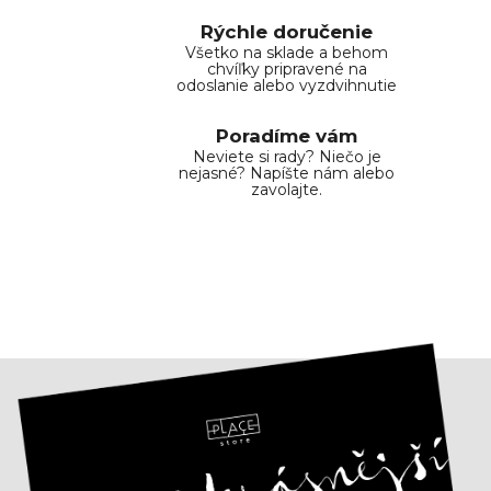
e
p
Rýchle doručenie
r
Všetko na sklade a behom
chvíľky pripravené na
v
odoslanie alebo vyzdvihnutie
k
y
Poradíme vám
v
Neviete si rady? Niečo je
ý
nejasné? Napíšte nám alebo
zavolajte.
p
i
s
u