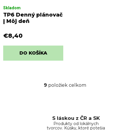
Skladom
TP6 Denný plánovač
| Môj deň
€8,40
DO KOŠÍKA
9
položiek celkom
O
v
l
á
d
S láskou z ČR a SK
a
Produkty od lokálnych
c
tvorcov. Kúsky, ktoré potešia