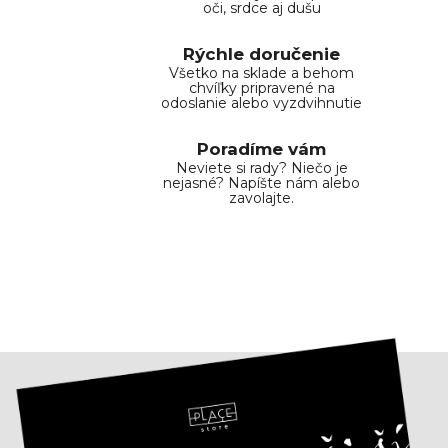
i
oči, srdce aj dušu
e
p
Rýchle doručenie
r
Všetko na sklade a behom
chvíľky pripravené na
v
odoslanie alebo vyzdvihnutie
k
y
Poradíme vám
v
Neviete si rady? Niečo je
ý
nejasné? Napíšte nám alebo
zavolajte.
p
i
s
u