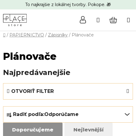
Prejsť
To najkrajšie z lokálnej tvorby. Pokope. 🎁
na
obsah
Hľadať
NÁKUP
Domov
/
PAPIERNICTVO
/
Zápisníky
/
Plánovače
KOŠÍK
Plánovače
Najpredávanejšie
V
OTVORIŤ FILTER
ý
p
R
i
Radiť podľa:
Odporúčame
a
s
d
p
Doporučujeme
Nejlevnější
e
r