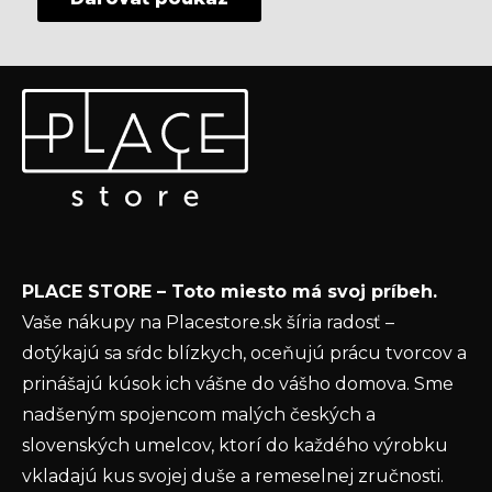
Z
Odoberať newsletter
á
p
Vložte svoj e-mail a my Vám budeme zasielať informácie
ä
o nových produktoch na našom e-shope.
t
Email
i
e
Vložením e-mailu súhlasíte s
podmienkami
PLACE STORE – Toto miesto má svoj príbeh.
ochrany osobných údajov
Vaše nákupy na Placestore.sk šíria radosť –
PRIHLÁSIŤ SA
dotýkajú sa sŕdc blízkych, oceňujú prácu tvorcov a
prinášajú kúsok ich vášne do vášho domova. Sme
nadšeným spojencom malých českých a
slovenských umelcov, ktorí do každého výrobku
vkladajú kus svojej duše a remeselnej zručnosti.