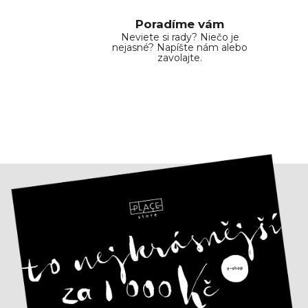
k
y
Poradíme vám
v
Neviete si rady? Niečo je
ý
nejasné? Napíšte nám alebo
zavolajte.
p
i
s
u