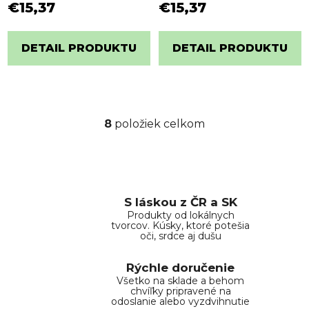
€15,37
€15,37
DETAIL PRODUKTU
DETAIL PRODUKTU
8
položiek celkom
O
v
l
á
d
S láskou z ČR a SK
a
Produkty od lokálnych
c
tvorcov. Kúsky, ktoré potešia
i
oči, srdce aj dušu
e
p
Rýchle doručenie
r
Všetko na sklade a behom
chvíľky pripravené na
v
odoslanie alebo vyzdvihnutie