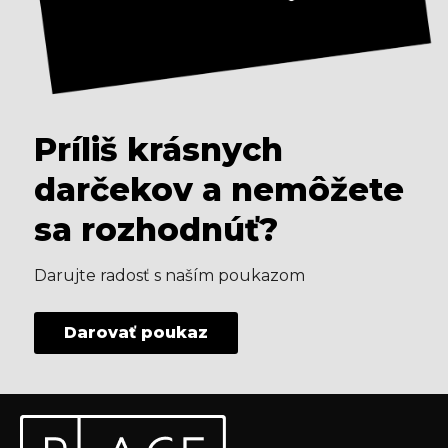
Príliš krásnych
darčekov a nemôžete
sa rozhodnúť?
Darujte radosť s naším poukazom
Darovať poukaz
Z
Odoberať newsletter
á