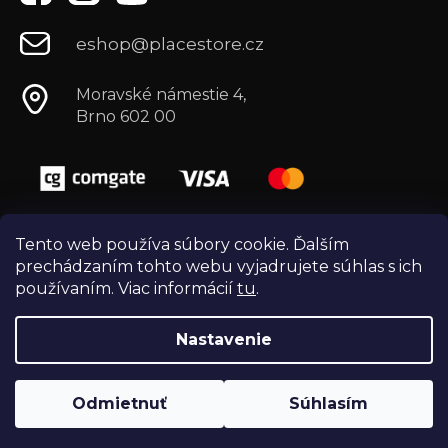
eshop@placestore.cz
Moravské námestie 4,
Brno 602 00
Tento web používa súbory cookie. Ďalším
prechádzaním tohto webu vyjadrujete súhlas s ich
používaním. Viac informácií
tu
.
Nastavenie
Vytvoril Shoptet
Copyright 2026
Môj e-shop
. Všetky práva
Odmietnuť
Súhlasím
vyhradené.
Vytvořili
Webotvůrci