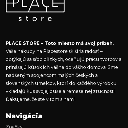
p
Vložte svoj e-mail a my Vám budeme zasielať informácie
ä
o nových produktoch na našom e-shope.
t
Email
i
e
Vložením e-mailu súhlasíte s
podmienkami
PLACE STORE – Toto miesto má svoj príbeh.
ochrany osobných údajov
Vaše nákupy na Placestore.sk šíria radosť –
PRIHLÁSIŤ SA
dotýkajú sa sŕdc blízkych, oceňujú prácu tvorcov a
prinášajú kúsok ich vášne do vášho domova. Sme
nadšeným spojencom malých českých a
slovenských umelcov, ktorí do každého výrobku
vkladajú kus svojej duše a remeselnej zručnosti.
Ďakujeme, že ste v tom s nami.
Navigácia
Značky