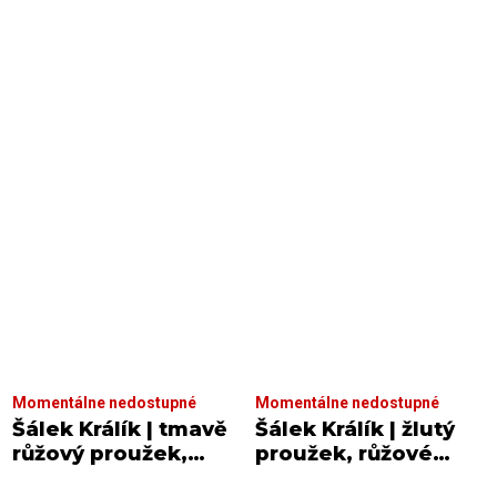
Momentálne nedostupné
Momentálne nedostupné
Šálek Králík | tmavě
Šálek Králík | žlutý
růžový proužek,
proužek, růžové
zelené pozadí
pozadí