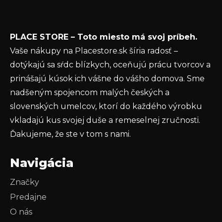
Email
i
e
Vložením e-mailu súhlasíte s
podmienkami
PLACE STORE – Toto miesto má svoj príbeh.
ochrany osobných údajov
Vaše nákupy na Placestore.sk šíria radosť –
PRIHLÁSIŤ SA
dotýkajú sa sŕdc blízkych, oceňujú prácu tvorcov a
prinášajú kúsok ich vášne do vášho domova. Sme
nadšeným spojencom malých českých a
slovenských umelcov, ktorí do každého výrobku
vkladajú kus svojej duše a remeselnej zručnosti.
Ďakujeme, že ste v tom s nami.
Navigácia
Značky
Predajne
O nás