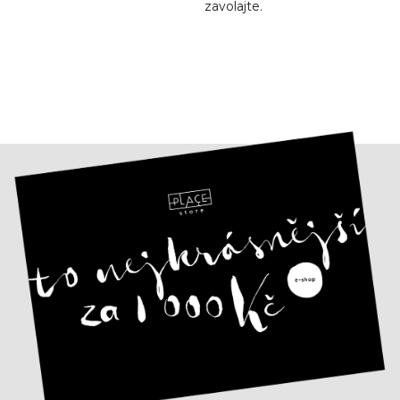
u
zavolajte.