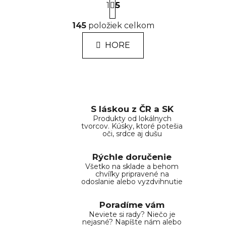
1
t
5
r
O
á
145
položiek celkom
v
n
l
k
HORE
á
o
d
v
a
a
n
c
i
i
e
e
S láskou z ČR a SK
p
Produkty od lokálnych
tvorcov. Kúsky, ktoré potešia
r
oči, srdce aj dušu
v
k
Rýchle doručenie
y
Všetko na sklade a behom
v
chvíľky pripravené na
odoslanie alebo vyzdvihnutie
ý
p
Poradíme vám
i
Neviete si rady? Niečo je
s
nejasné? Napíšte nám alebo