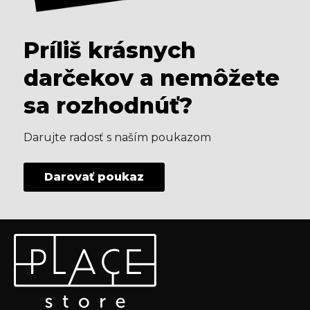
Príliš krásnych
darčekov a nemôžete
sa rozhodnúť?
Darujte radosť s naším poukazom
Darovať poukaz
Z
Odoberať newsletter
á
p
Vložte svoj e-mail a my Vám budeme zasielať informácie
ä
o nových produktoch na našom e-shope.
t