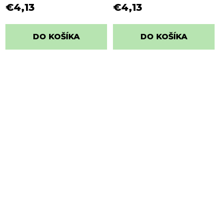
RIGHTS
€4,13
€4,13
DO KOŠÍKA
DO KOŠÍKA