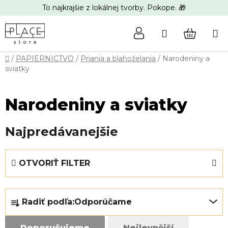
Prejsť
To najkrajšie z lokálnej tvorby. Pokope. 🎁
na
obsah
Hľadať
NÁKUP
Domov
/
PAPIERNICTVO
/
Priania a blahoželania
/
Narodeniny a
KOŠÍK
sviatky
Narodeniny a sviatky
Najpredávanejšie
V
OTVORIŤ FILTER
ý
p
R
i
Radiť podľa:
Odporúčame
a
s
d
p
Doporučujeme
Nejlevnější