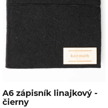
A6 zápisník linajkový -
čierny