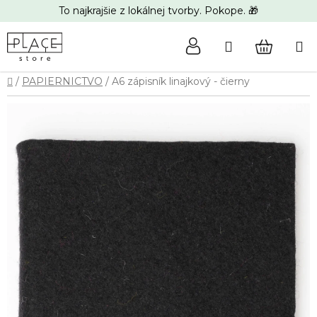
Prejsť
To najkrajšie z lokálnej tvorby. Pokope. 🎁
na
obsah
Hľadať
NÁKUP
Domov
/
PAPIERNICTVO
/
A6 zápisník linajkový - čierny
KOŠÍK