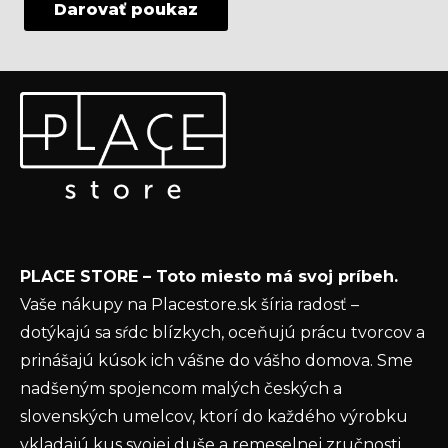
Darovať poukaz
Z
Odoberať newsletter
á
p
Vložte svoj e-mail a my Vám budeme zasielať informácie
ä
o nových produktoch na našom e-shope.
t
Email
i
e
Vložením e-mailu súhlasíte s
podmienkami
PLACE STORE – Toto miesto má svoj príbeh.
ochrany osobných údajov
Vaše nákupy na Placestore.sk šíria radosť –
PRIHLÁSIŤ SA
dotýkajú sa sŕdc blízkych, oceňujú prácu tvorcov a
prinášajú kúsok ich vášne do vášho domova. Sme
nadšeným spojencom malých českých a
slovenských umelcov, ktorí do každého výrobku
vkladajú kus svojej duše a remeselnej zručnosti.