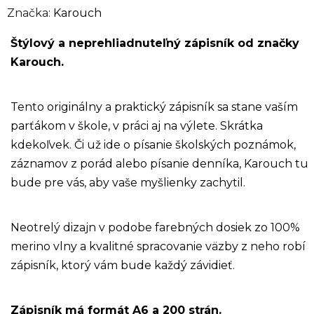
Značka:
Karouch
Štýlový a neprehliadnuteľný zápisník od značky
Karouch.
Tento originálny a praktický zápisník sa stane vaším
parťákom v škole, v práci aj na výlete. Skrátka
kdekoľvek. Či už ide o písanie školských poznámok,
záznamov z porád alebo písanie denníka, Karouch tu
bude pre vás, aby vaše myšlienky zachytil.
Neotrelý dizajn v podobe farebných dosiek zo 100%
merino vlny a kvalitné spracovanie väzby z neho robí
zápisník, ktorý vám bude každý závidieť.
Zápisník má formát A6 a 200 strán.