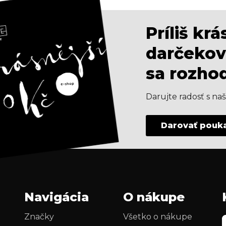
Príliš kr
darčekov
sa rozho
Darujte radosť s n
Darovať pouk
Navigácia
O nákupe
Značky
Všetko o nákupe