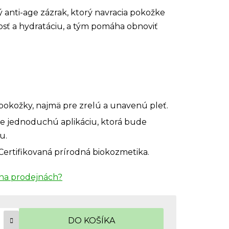
 anti-age zázrak, ktorý navracia pokožke
žnosť a hydratáciu, a tým pomáha obnoviť
pokožky, najmä pre zrelú a unavenú pleť.
pre jednoduchú aplikáciu, ktorá bude
u.
 Certifikovaná prírodná biokozmetika.
na prodejnách?
DO KOŠÍKA