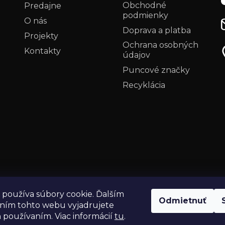
Obchodné
Predajne
podmienky
O nás
Doprava a platba
Projekty
Ochrana osobných
Kontakty
údajov
i
Puncové značky
Recyklácia
používa súbory cookie. Ďalším
Odmietnuť
ním tohto webu vyjadrujete
h používaním. Viac informácií
tu
.