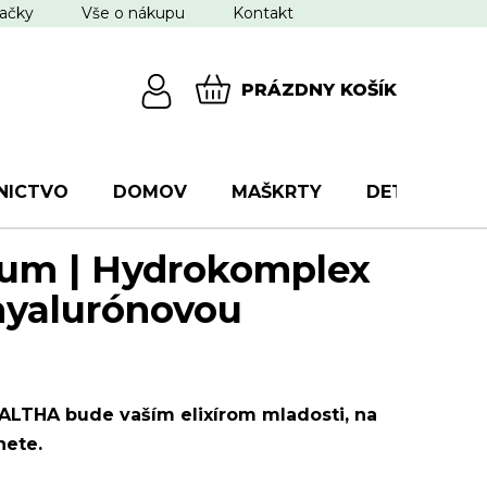
ačky
Vše o nákupu
Kontakt
PRÁZDNY KOŠÍK
NÁKUPNÝ
KOŠÍK
NICTVO
DOMOV
MAŠKRTY
DETI
VŠ
rum | Hydrokomplex
hyalurónovou
ALTHA bude vaším elixírom mladosti, na
nete.