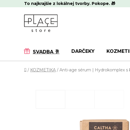
Prejsť
To najkrajšie z lokálnej tvorby. Pokope. 🎁
na
obsah
DARČEKY
KOZMETI
SVADBA 🥂
Domov
/
KOZMETIKA
/
Anti-age sérum | Hydrokomplex s 