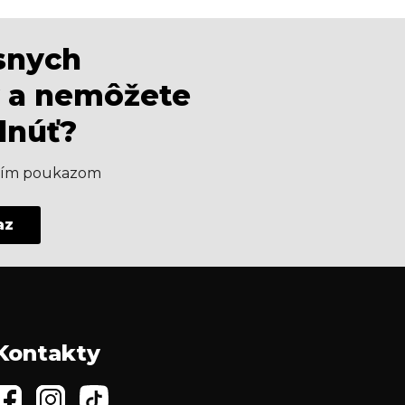
ásnych
 a nemôžete
dnúť?
aším poukazom
az
Kontakty