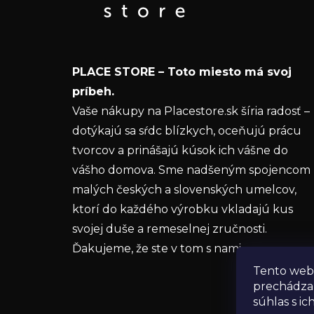
ä
informácie o nových produktoch na našom e-
t
shope.
i
Email
e
PLACE STORE – Toto miesto má svoj
Vložením e-mailu súhlasíte s
podmienkam
príbeh.
ochrany osobných údajov
Vaše nákupy na Placestore.sk šíria radosť –
dotýkajú sa sŕdc blízkych, oceňujú prácu
PRIHLÁSIŤ SA
tvorcov a prinášajú kúsok ich vášne do
vášho domova. Sme nadšeným spojencom
malých českých a slovenských umelcov,
ktorí do každého výrobku vkladajú kus
svojej duše a remeselnej zručnosti.
Ďakujeme, že ste v tom s nami.
Tento web 
prechádza
súhlas s ic