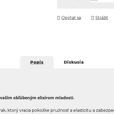
Jednotková cena:
Opýtať sa
Strážiť
Popis
Diskusia
 vaším obľúbeným elixírom mladosti.
rak, ktorý vracia pokožke pružnosť a elasticitu a zabe