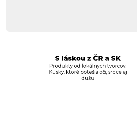
S láskou z ČR a SK
Produkty od lokálnych tvorcov.
Kúsky, ktoré potešia oči, srdce aj
dušu