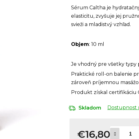
Sérum Caltha je hydratačný
elasticitu, zvyšuje jej pru
svieži a mladistvý vzhľad.
Objem
: 10 ml
Je vhodný pre všetky typy 
Praktické roll-on balenie 
zároveň príjemnou masážo
Produkt získal certifikáciu
Dostupnost 
Skladom
€16,80