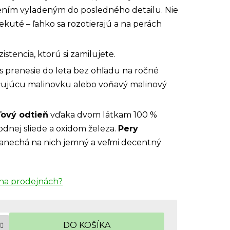
žením vyladeným do posledného detailu. Nie
š tekuté – ľahko sa rozotierajú a na perách
tencia, ktorú si zamilujete.
 prenesie do leta bez ohľadu na ročné
viežujúcu malinovku alebo voňavý malinový
ový odtieň
vďaka dvom látkam 100 %
dnej sliede a oxidom železa.
Pery
 zanechá na nich jemný a veľmi decentný
na prodejnách?
DO KOŠÍKA