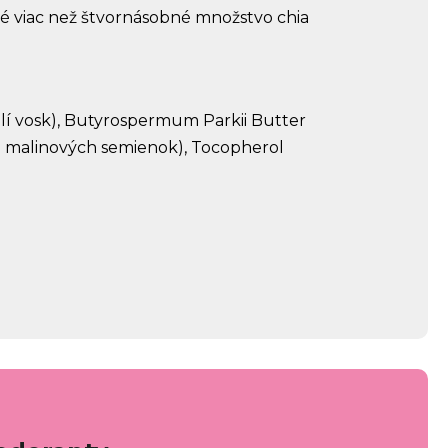
né viac než štvornásobné množstvo chia
elí vosk), Butyrospermum Parkii Butter
j z malinových semienok), Tocopherol