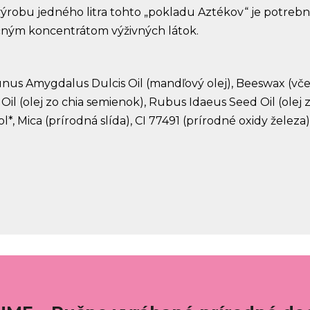
 výrobu jedného litra tohto „pokladu Aztékov“ je potreb
očným koncentrátom výživných látok.
Prunus Amygdalus Dulcis Oil (mandľový olej), Beeswax (vč
Oil (olej zo chia semienok), Rubus Idaeus Seed Oil (ole
*, Mica (prírodná slída), CI 77491 (prírodné oxidy železa)