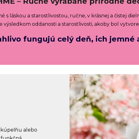
ME – Ručne vyrábané prírodné de
láskou a starostlivosťou, ručne, v krásnej a čistej diel
 výsledkom oddanosti a starostlivosti, akoby bol vytvore
hlivo fungujú celý deň, ich jemné a
 kúpeľňu alebo
á funkčná