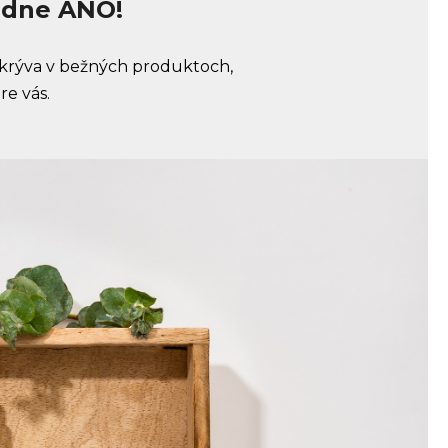
odne ÁNO!
a skrýva v bežných produktoch,
e vás.