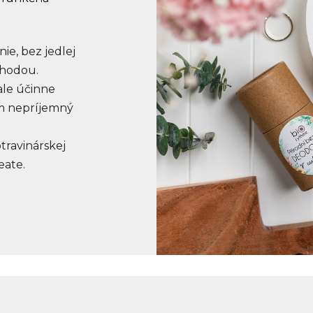
ie, bez jedlej
ýhodou.
ale účinne
im nepríjemný
travinárskej
eate.