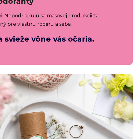
odoranty
ni. Nepodriaďujú sa masovej produkcii za
ný pre vlastnú rodinu a seba.
 svieže vône vás očaria.