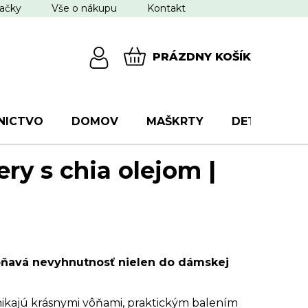
ačky
Vše o nákupu
Kontakt
PRÁZDNY KOŠÍK
NÁKUPNÝ
KOŠÍK
NICTVO
DOMOV
MAŠKRTY
DETI
VŠ
ry s chia olejom |
oňavá nevyhnutnosť nielen do dámskej
ikajú krásnymi vôňami, praktickým balením