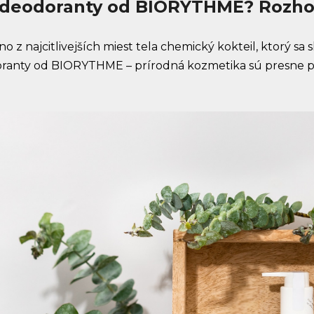
 deodoranty od BIORYTHME? Rozh
 z najcitlivejších miest tela chemický kokteil, ktorý s
ranty od BIORYTHME – prírodná kozmetika sú presne pr