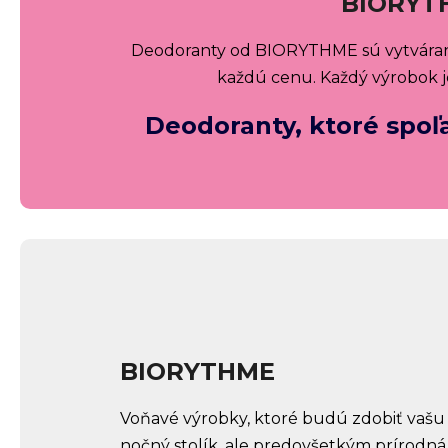
BIORYTH
Deodoranty od BIORYTHME sú vytvárané s 
každú cenu. Každý výrobok je
Deodoranty, ktoré spoľa
BIORYTHME
Voňavé výrobky, ktoré budú zdobiť vašu
nočný stolík, ale predovšetkým prírodn