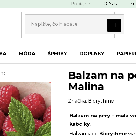
Predajne
O Nás
Zn
KA
MÓDA
ŠPERKY
DOPLNKY
PAPIER
Balzam na pe
ina
Malina
Značka:
Biorythme
Balzam na pery – malá v
kabelky.
Balzamy od
Biorythme
vyn