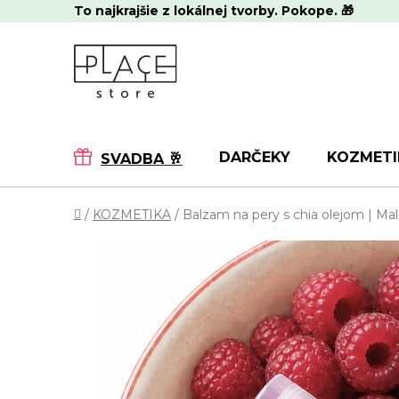
Prejsť
To najkrajšie z lokálnej tvorby. Pokope. 🎁
na
obsah
DARČEKY
KOZMETI
SVADBA 🥂
Domov
/
KOZMETIKA
/
Balzam na pery s chia olejom | Mal