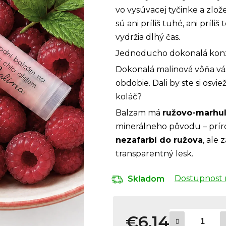
vo vysúvacej tyčinke a zlo
sú ani príliš tuhé, ani príli
vydržia dlhý čas.
Jednoducho dokonalá konzis
Dokonalá malinová vôňa vás
obdobie. Dali by ste si os
koláč?
Balzam má
ružovo-marhuľ
minerálneho pôvodu – príro
nezafarbí do ružova
, ale
transparentný lesk.
Dostupnost 
Skladom
€6,14