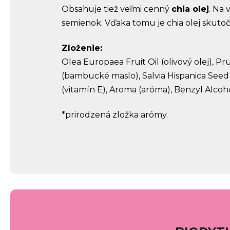
Obsahuje tiež veľmi cenný
chia olej
. Na
semienok. Vďaka tomu je chia olej skut
Zloženie:
Olea Europaea Fruit Oil (olivový olej), 
(bambucké maslo), Salvia Hispanica Seed 
(vitamín E), Aroma (aróma), Benzyl Alcohol
*prirodzená zložka arómy.