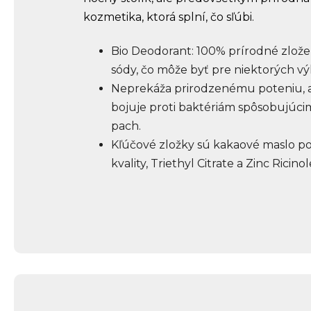
kozmetika, ktorá splní, čo sľúbi.
Bio Deodorant: 100% prírodné zložen
sódy, čo môže byť pre niektorých v
Neprekáža prirodzenému poteniu, 
bojuje proti baktériám spôsobujúc
pach.
Kľúčové zložky sú kakaové maslo po
kvality, Triethyl Citrate a Zinc Ricinol