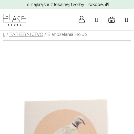
Prejsť
To najkrajšie z lokálnej tvorby. Pokope. 🎁
na
obsah
Hľadať
NÁKUP
Domov
/
PAPIERNICTVO
/
Blahoželania Holub
KOŠÍK