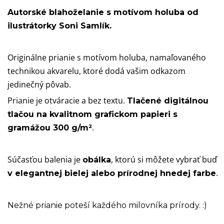
Autorské blahoželanie s motívom holuba od
ilustrátorky Soni Samlík.
Originálne prianie s motívom holuba, namaľovaného
technikou akvarelu, ktoré dodá vašim odkazom
jedinečný pôvab.
Prianie je otváracie a bez textu.
Tlačené digitálnou
tlačou na kvalitnom grafickom papieri s
.
gramážou 300 g/m²
Súčasťou balenia je
, ktorú si môžete vybrať buď
obálka
.
v elegantnej bielej alebo prírodnej hnedej farbe
Nežné prianie poteší každého milovníka prírody. :)