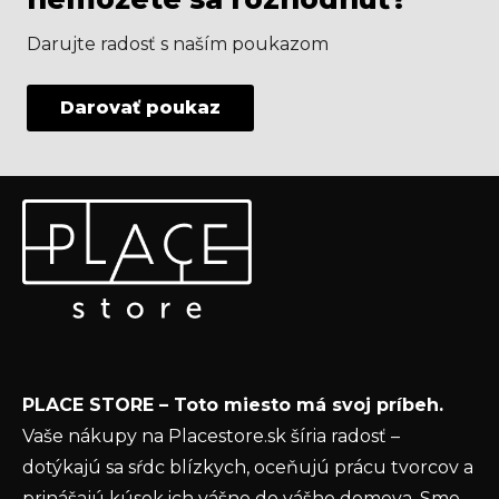
Darujte radosť s naším poukazom
Darovať poukaz
Z
Odoberať newsletter
á
p
Vložte svoj e-mail a my Vám budeme zasielať informácie
ä
o nových produktoch na našom e-shope.
t
Email
i
e
Vložením e-mailu súhlasíte s
podmienkami
PLACE STORE – Toto miesto má svoj príbeh.
ochrany osobných údajov
Vaše nákupy na Placestore.sk šíria radosť –
PRIHLÁSIŤ SA
dotýkajú sa sŕdc blízkych, oceňujú prácu tvorcov a
prinášajú kúsok ich vášne do vášho domova. Sme