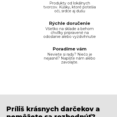
Produkty od lokálnych
tvorcov. Kúsky, ktoré potešia
oči, srdce aj dušu
Rýchle doručenie
Všetko na sklade a behom
chvíľky pripravené na
odoslanie alebo vyzdvihnutie
Poradíme vám
Neviete si rady? Niečo je
nejasné? Napíšte nám alebo
zavolajte.
Príliš krásnych darčekov a
nemôžete sa rozhodnúť?