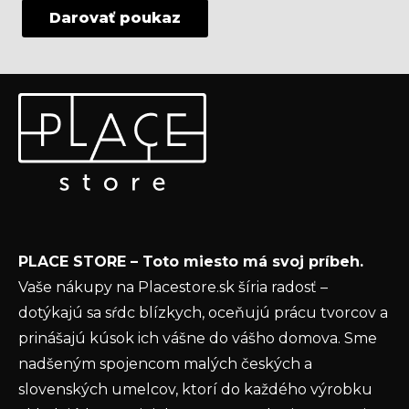
Darovať poukaz
Z
Odoberať newsletter
á
p
Vložte svoj e-mail a my Vám budeme zasielať informácie
ä
o nových produktoch na našom e-shope.
t
Email
i
e
Vložením e-mailu súhlasíte s
podmienkami
PLACE STORE – Toto miesto má svoj príbeh.
ochrany osobných údajov
Vaše nákupy na Placestore.sk šíria radosť –
PRIHLÁSIŤ SA
dotýkajú sa sŕdc blízkych, oceňujú prácu tvorcov a
prinášajú kúsok ich vášne do vášho domova. Sme
nadšeným spojencom malých českých a
slovenských umelcov, ktorí do každého výrobku