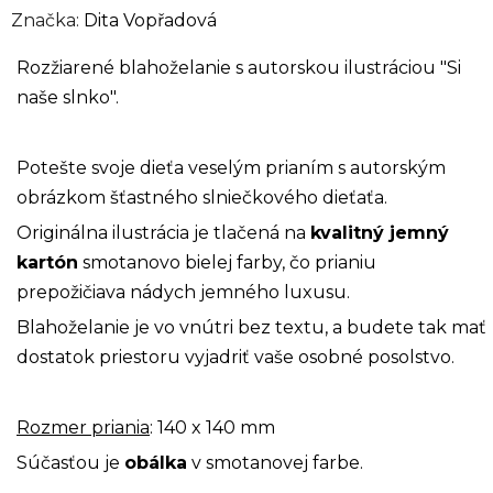
Značka:
Dita Vopřadová
Rozžiarené blahoželanie s autorskou ilustráciou "Si
naše slnko".
Potešte svoje dieťa veselým prianím s autorským
obrázkom šťastného slniečkového dieťaťa.
Originálna ilustrácia je tlačená na
kvalitný jemný
kartón
smotanovo bielej farby, čo prianiu
prepožičiava nádych jemného luxusu.
Blahoželanie je vo vnútri bez textu, a budete tak mať
dostatok priestoru vyjadriť vaše osobné posolstvo.
Rozmer priania
: 140 x 140 mm
Súčasťou je
obálka
v smotanovej farbe.