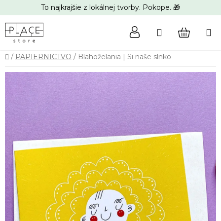
Prejsť
To najkrajšie z lokálnej tvorby. Pokope. 🎁
na
obsah
Hľadať
NÁKUP
Domov
/
PAPIERNICTVO
/
Blahoželania | Si naše slnko
KOŠÍK