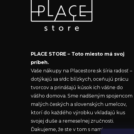
Z
Odoberať newsletter
á
p
Vložte svoj e-mail a my Vám budeme zasielať
ä
informácie o nových produktoch na našom e-
t
shope.
i
Email
e
PLACE STORE – Toto miesto má svoj
Vložením e-mailu súhlasíte s
podmienkam
príbeh.
ochrany osobných údajov
Vaše nákupy na Placestore.sk šíria radosť –
dotýkajú sa sŕdc blízkych, oceňujú prácu
PRIHLÁSIŤ SA
tvorcov a prinášajú kúsok ich vášne do
vášho domova. Sme nadšeným spojencom
malých českých a slovenských umelcov,
ktorí do každého výrobku vkladajú kus
svojej duše a remeselnej zručnosti.
Ďakujeme, že ste v tom s nami.