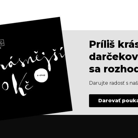
Príliš kr
darčekov
sa rozho
Darujte radosť s n
Darovať pouk