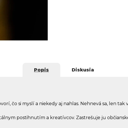
Popis
Diskusia
vorí, čo si myslí a niekedy aj nahlas. Nehnevá sa, len tak v
álnym postihnutím a kreatívcov. Zastrešuje ju občiansk