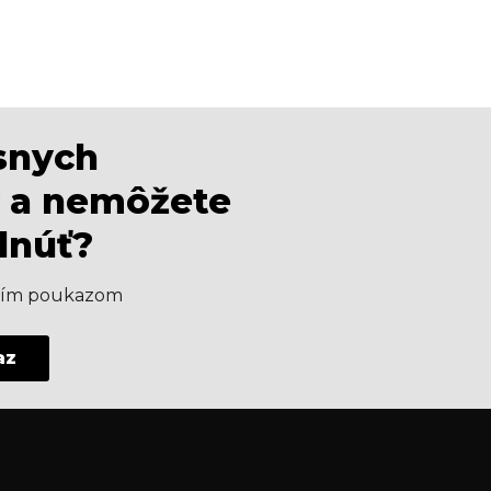
ásnych
 a nemôžete
dnúť?
aším poukazom
az