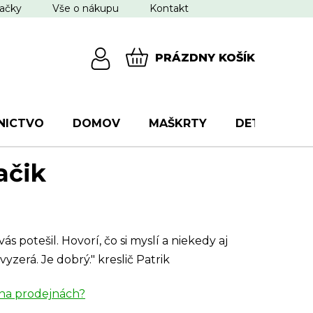
ačky
Vše o nákupu
Kontakt
PRÁZDNY KOŠÍK
NÁKUPNÝ
KOŠÍK
NICTVO
DOMOV
MAŠKRTY
DETI
VŠ
ačik
vás potešil. Hovorí, čo si myslí a niekedy aj
vyzerá. Je dobrý." kreslič Patrik
na prodejnách?