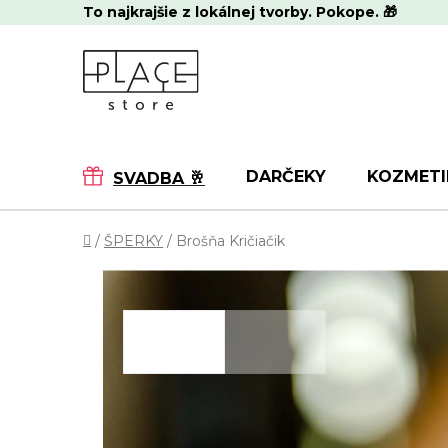
Prejsť
To najkrajšie z lokálnej tvorby. Pokope. 🎁
na
obsah
DARČEKY
KOZMETI
SVADBA 🥂
Domov
/
ŠPERKY
/
Brošňa Kričiačik