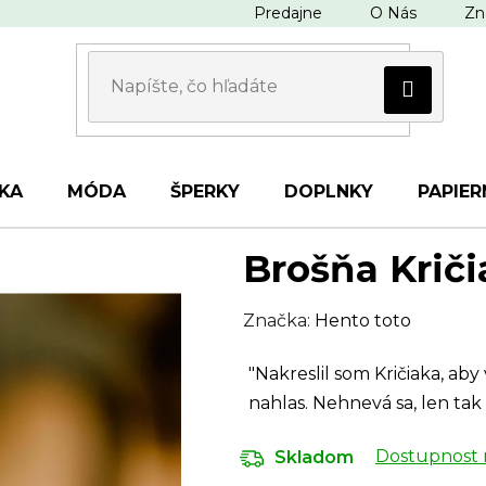
Predajne
O Nás
Zn
KA
MÓDA
ŠPERKY
DOPLNKY
PAPIER
Brošňa Kriči
Značka:
Hento toto
"Nakreslil som Kričiaka, aby 
nahlas. Nehnevá sa, len tak 
Dostupnost 
Skladom