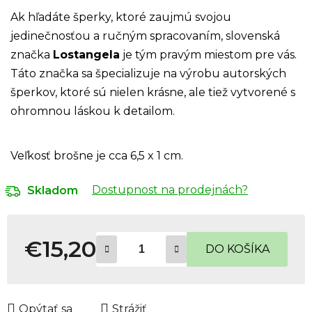
Ak hľadáte šperky, ktoré zaujmú svojou
jedinečnosťou a ručným spracovaním, slovenská
značka
Lostangela
je tým pravým miestom pre vás.
Táto značka sa špecializuje na výrobu autorských
šperkov, ktoré sú nielen krásne, ale tiež vytvorené s
ohromnou láskou k detailom.
Veľkosť brošne je cca 6,5 x 1 cm.
Dostupnost na prodejnách?
Skladom
€15,20
DO KOŠÍKA
Jednotková cena:
Opýtať sa
Strážiť