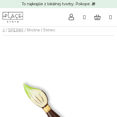
Prejsť
To najkrajšie z lokálnej tvorby. Pokope. 🎁
na
obsah
Hľadať
NÁKUP
Domov
/
ŠPERKY
/
Brošňa | Štetec
KOŠÍK