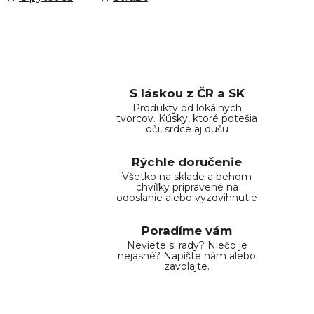
S láskou z ČR a SK
Produkty od lokálnych
tvorcov. Kúsky, ktoré potešia
oči, srdce aj dušu
Rýchle doručenie
Všetko na sklade a behom
chvíľky pripravené na
odoslanie alebo vyzdvihnutie
Poradíme vám
Neviete si rady? Niečo je
nejasné? Napíšte nám alebo
zavolajte.