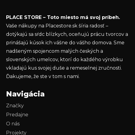
e
Vložením e-mailu súhlasíte s
podmienkami
PLACE STORE – Toto miesto má svoj príbeh.
ochrany osobných údajov
Vaše nákupy na Placestore.sk šíria radosť –
PRIHLÁSIŤ SA
dotýkajú sa sŕdc blízkych, oceňujú prácu tvorcov a
prinášajú kúsok ich vášne do vášho domova. Sme
nadšeným spojencom malých českých a
slovenských umelcov, ktorí do každého výrobku
vkladajú kus svojej duše a remeselnej zručnosti.
Ďakujeme, že ste v tom s nami.
Navigácia
Značky
Predajne
O nás
Projekty