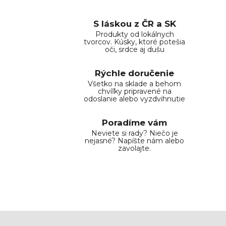
S láskou z ČR a SK
Produkty od lokálnych
tvorcov. Kúsky, ktoré potešia
oči, srdce aj dušu
Rýchle doručenie
Všetko na sklade a behom
chvíľky pripravené na
odoslanie alebo vyzdvihnutie
Poradíme vám
Neviete si rady? Niečo je
nejasné? Napíšte nám alebo
zavolajte.