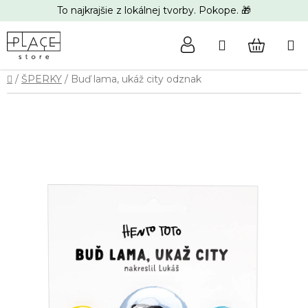
Prejsť
To najkrajšie z lokálnej tvorby. Pokope. 🎁
na
obsah
Hľadať
NÁKUP
Domov
/
ŠPERKY
/
Buď lama, ukáž city odznak
KOŠÍK