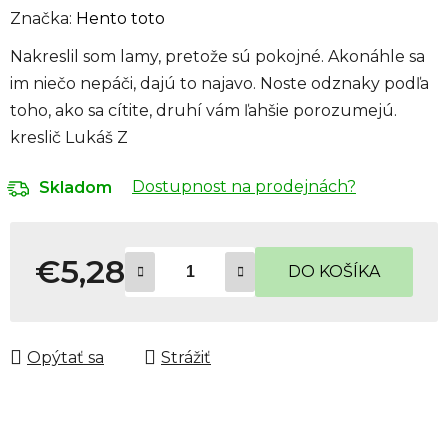
Značka:
Hento toto
Nakreslil som lamy, pretože sú pokojné. Akonáhle sa
im niečo nepáči, dajú to najavo. Noste odznaky podľa
toho, ako sa cítite, druhí vám ľahšie porozumejú.
kreslič Lukáš Z
Dostupnost na prodejnách?
Skladom
€5,28
DO KOŠÍKA
Jednotková cena:
Opýtať sa
Strážiť