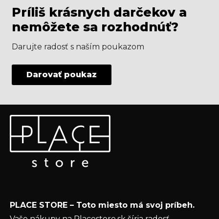
Príliš krásnych darčekov a
nemôžete sa rozhodnúť?
Darujte radosť s naším poukazom
Darovať poukaz
Z
Odoberať newsletter
á
p
Vložte svoj e-mail a my Vám budeme zasielať informácie
ä
o nových produktoch na našom e-shope.
t
Email
i
e
Vložením e-mailu súhlasíte s
podmienkami
PLACE STORE – Toto miesto má svoj príbeh.
ochrany osobných údajov
Vaše nákupy na Placestore.sk šíria radosť –