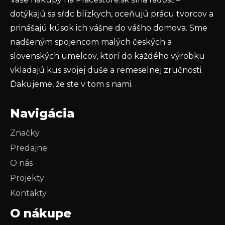
PRIHLÁSIŤ SA
dotýkajú sa sŕdc blízkych, oceňujú prácu tvorcov a
prinášajú kúsok ich vášne do vášho domova. Sme
nadšeným spojencom malých českých a
slovenských umelcov, ktorí do každého výrobku
vkladajú kus svojej duše a remeselnej zručnosti.
Ďakujeme, že ste v tom s nami.
Navigácia
Značky
Predajne
O nás
Projekty
Kontakty
O nákupe