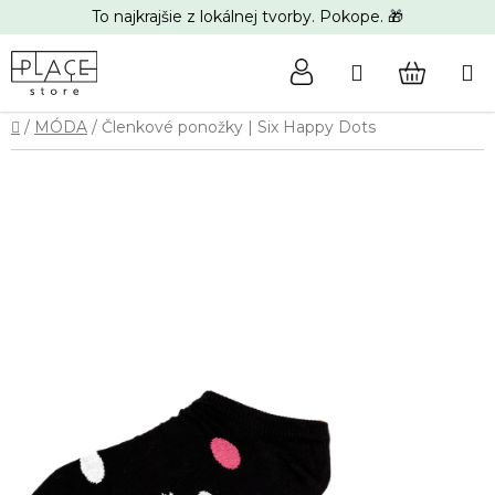
Prejsť
To najkrajšie z lokálnej tvorby. Pokope. 🎁
na
obsah
Hľadať
NÁKUP
Domov
/
MÓDA
/
Členkové ponožky | Six Happy Dots
KOŠÍK