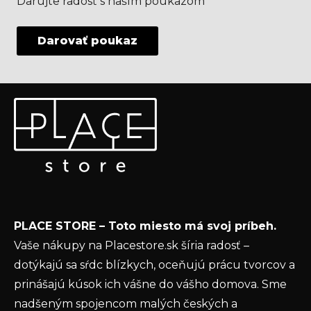
Darujte radosť s naším poukazom
Darovať poukaz
Z
Odoberať newsletter
á
p
Vložte svoj e-mail a my Vám budeme zasielať informácie
ä
o nových produktoch na našom e-shope.
t
Email
i
e
Vložením e-mailu súhlasíte s
podmienkami
PLACE STORE – Toto miesto má svoj príbeh.
ochrany osobných údajov
Vaše nákupy na Placestore.sk šíria radosť –
PRIHLÁSIŤ SA
dotýkajú sa sŕdc blízkych, oceňujú prácu tvorcov a
prinášajú kúsok ich vášne do vášho domova. Sme
nadšeným spojencom malých českých a