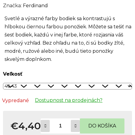
Značka:
Ferdinand
Svetlé a výrazné farby bodiek sa kontrastujú s
hlbokou čiernou farbou ponožiek. Môžete sa tešiť na
šesť bodiek, každú v inej farbe, ktoré rozjasnia váš
celkový vzhľad. Bez ohľadu na to, či sú bodky žlté,
modré, ružové alebo iné, budú tieto ponožky
skvelým doplnkom.
Veľkosť
Dostupnost na prodejnách?
Vypredané
€4,40
DO KOŠÍKA