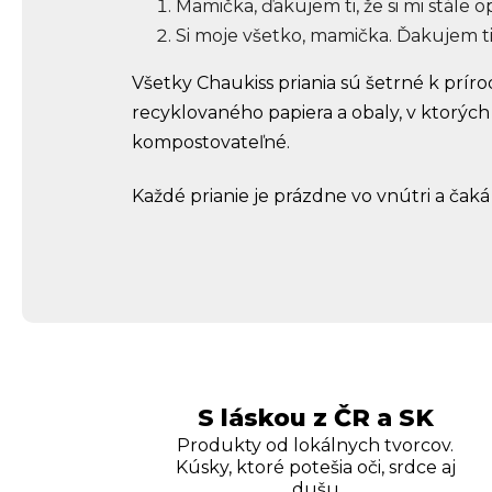
Mamička, ďakujem ti, že si mi stále
Si moje všetko, mamička. Ďakujem ti z
Všetky Chaukiss priania sú šetrné k príro
recyklovaného papiera a obaly, v ktorých
kompostovateľné.
Každé prianie je prázdne vo vnútri a čak
S láskou z ČR a SK
Produkty od lokálnych tvorcov.
Kúsky, ktoré potešia oči, srdce aj
dušu