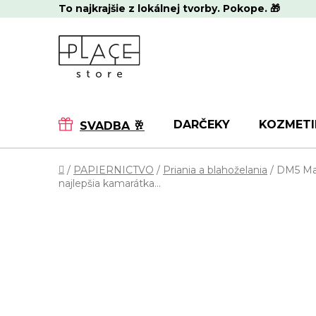
Prejsť
To najkrajšie z lokálnej tvorby. Pokope. 🎁
na
obsah
DARČEKY
KOZMETI
SVADBA 🥂
Domov
/
PAPIERNICTVO
/
Priania a blahoželania
/
DM5 Ma
najlepšia kamarátka...