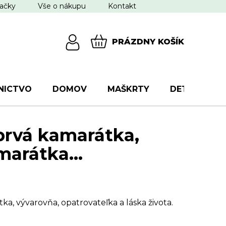
ačky
Vše o nákupu
Kontakt
PRÁZDNY KOŠÍK
NÁKUPNÝ
KOŠÍK
NICTVO
DOMOV
MAŠKRTY
DETI
VŠ
rvá kamarátka,
marátka...
a, vývarovňa, opatrovateľka a láska života.