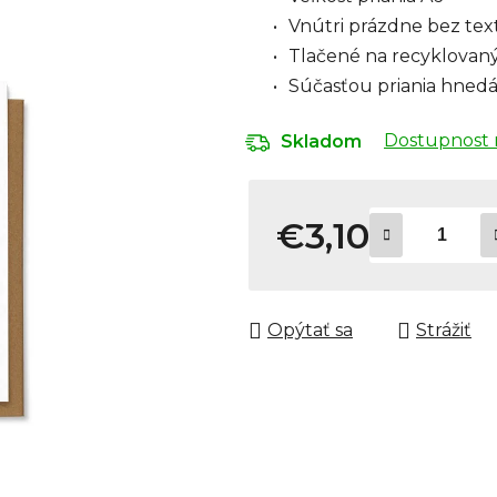
Vnútri prázdne bez tex
Tlačené na recyklovaný
Súčasťou priania hnedá
Dostupnost 
Skladom
€3,10
Jednotková cena:
Opýtať sa
Strážiť