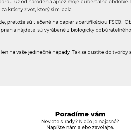
 oporou už od narodenia aj cez moje pubertálne obdobie. 
a krásny život, ktorý si mi dala.
de, pretože sú tlačené na papier s certifikáciou FSC®.
Ob
 priania nájdete, sú vyrábané z biologicky odbúrateľnéh
á len na vaše jedinečné nápady. Tak sa pustite do tvorby
Poradíme vám
Neviete si rady? Niečo je nejasné?
Napíšte nám alebo zavolajte.