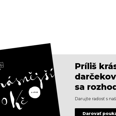
Príliš kr
darčekov
sa rozho
Darujte radosť s n
Darovať pouk