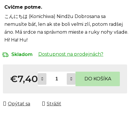
Cvičme potme.
こんにちは (Konichiwa) Nindžu Dobrosana sa
nemusíte báť, len ak ste boli veľmi zlí, potom radšej
áno. Má srdce na správnom mieste a ruky nohy všade.
Hi! Ha! Hu!
Dostupnost na prodejnách?
Skladom
€7,40
DO KOŠÍKA
Jednotková cena:
Opýtať sa
Strážiť