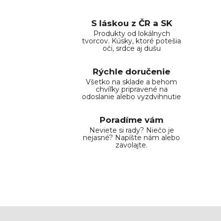
S láskou z ČR a SK
Produkty od lokálnych
tvorcov. Kúsky, ktoré potešia
oči, srdce aj dušu
Rýchle doručenie
Všetko na sklade a behom
chvíľky pripravené na
odoslanie alebo vyzdvihnutie
Poradíme vám
Neviete si rady? Niečo je
nejasné? Napíšte nám alebo
zavolajte.