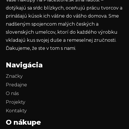
PRIHLÁSIŤ SA
dotýkajú sa sŕdc blízkych, oceňujú prácu tvorcov a
prinášajú kúsok ich vášne do vášho domova. Sme
nadšeným spojencom malých českých a
slovenských umelcov, ktorí do každého výrobku
vkladajú kus svojej duše a remeselnej zručnosti.
Ďakujeme, že ste v tom s nami.
Navigácia
Značky
Predajne
O nás
Projekty
Kontakty
O nákupe