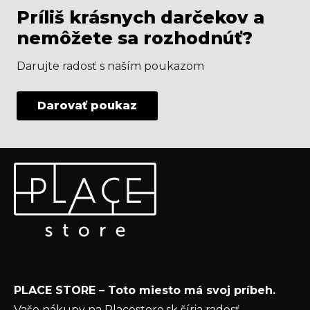
Príliš krásnych darčekov a
nemôžete sa rozhodnúť?
Darujte radosť s naším poukazom
Darovať poukaz
Z
Odoberať newsletter
á
p
Vložte svoj e-mail a my Vám budeme zasielať informácie
ä
o nových produktoch na našom e-shope.
t
Email
i
e
Vložením e-mailu súhlasíte s
podmienkami
PLACE STORE – Toto miesto má svoj príbeh.
ochrany osobných údajov
Vaše nákupy na Placestore.sk šíria radosť –