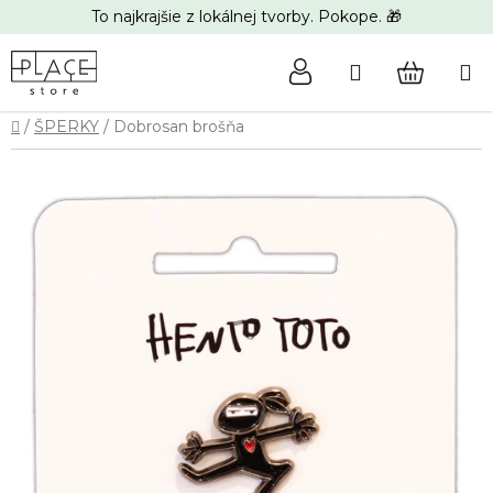
Prejsť
To najkrajšie z lokálnej tvorby. Pokope. 🎁
na
obsah
Hľadať
NÁKUP
Domov
/
ŠPERKY
/
Dobrosan brošňa
KOŠÍK