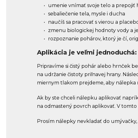
umenie vnímať svoje telo a prepojiť 
sebaliečenie tela, mysle i ducha
naučíš sa pracovať s vierou a place
zmenu biologickej hodnoty vody a j
rozpoznanie pohárov, ktorý je čí, orig
Aplikácia je veľmi jednoduchá:
Pripravíme si čistý pohár alebo hrnček 
na udržanie čistoty priľnavej hrany. Nás
miernym tlakom prejdeme, aby nálepka m
Ak by ste chceli nálepku aplikovať napr
na odmastený povrch aplikovať. V tomto
Prosím nálepky nevkladať do umývačky, 