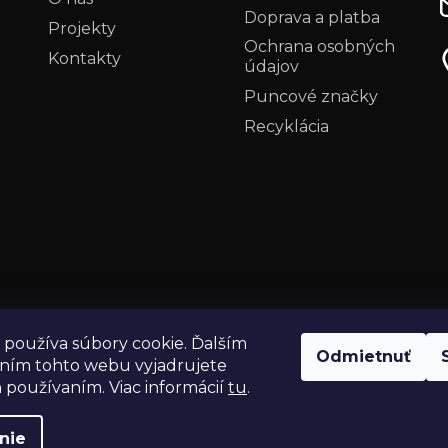
Doprava a platba
Projekty
Ochrana osobných
Kontakty
údajov
i
Puncové značky
Recyklácia
používa súbory cookie. Ďalším
Odmietnuť
ním tohto webu vyjadrujete
h používaním. Viac informácií
tu
.
nie
 vyhradené.