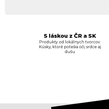
S láskou z ČR a SK
Produkty od lokálnych tvorcov.
Kúsky, ktoré potešia oči, srdce aj
dušu