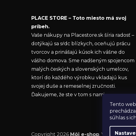
i
Email
e
PLACE STORE – Toto miesto má svoj
Vložením e-mailu súhlasíte s
podmienkam
príbeh.
ochrany osobných údajov
Vaše nákupy na Placestore.sk šíria radosť –
dotýkajú sa sŕdc blízkych, oceňujú prácu
PRIHLÁSIŤ SA
tvorcov a prinášajú kúsok ich vášne do
vášho domova. Sme nadšeným spojencom
malých českých a slovenských umelcov,
ktorí do každého výrobku vkladajú kus
svojej duše a remeselnej zručnosti.
Ďakujeme, že ste v tom s nami.
Tento web 
prechádza
súhlas s ic
Nastave
Copyright 2026
Môj e-shop
. Všetky práva