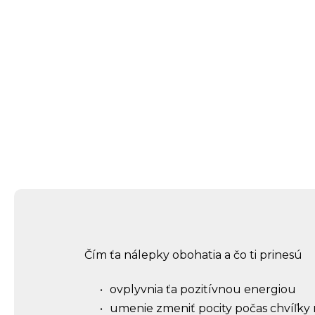
Čím ťa nálepky obohatia a čo ti prinesú
ovplyvnia ťa pozitívnou energiou
umenie zmeniť pocity počas chvíľky 