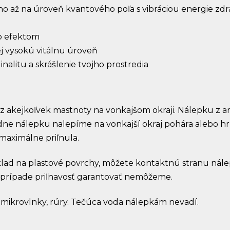
ho až na úroveň kvantového poľa s vibráciou energie zdra
bo efektom
ej vysokú vitálnu úroveň
inalitu a skrášlenie tvojho prostredia
bez akejkoľvek mastnoty na vonkajšom okraji. Nálepku z
ledne nálepku nalepíme na vonkajší okraj pohára alebo h
aximálne priľnula.
íklad na plastové povrchy, môžete kontaktnú stranu ná
 prípade priľnavosť garantovať nemôžeme.
mikrovlnky, rúry. Tečúca voda nálepkám nevadí.