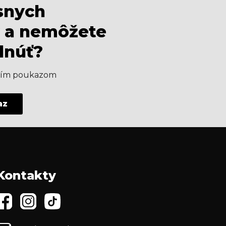
ásnych
 a nemôžete
dnúť?
aším poukazom
az
Kontakty