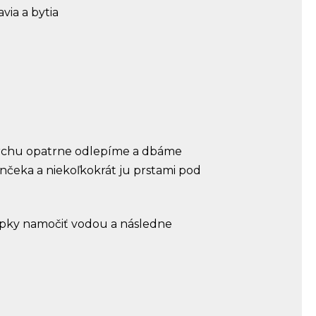
via a bytia
 archu opatrne odlepíme a dbáme
rnčeka a niekoľkokrát ju prstami pod
lepky namočiť vodou a následne