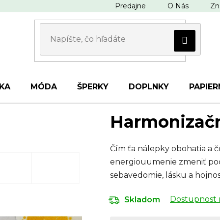
Predajne
O Nás
Zn
KA
MÓDA
ŠPERKY
DOPLNKY
PAPIER
Harmonizačn
Čím ťa nálepky obohatia a č
energiouumenie zmeniť pocit
sebavedomie, lásku a hojn
Dostupnost 
Skladom