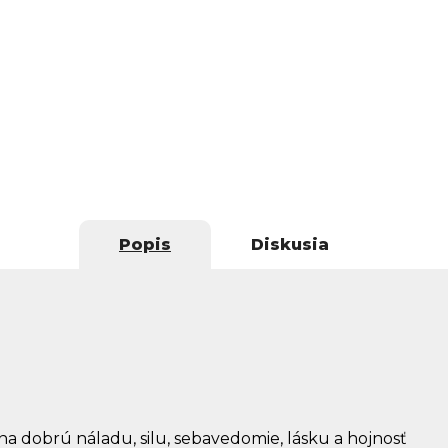
Popis
Diskusia
na dobrú náladu, silu, sebavedomie, lásku a hojnosť