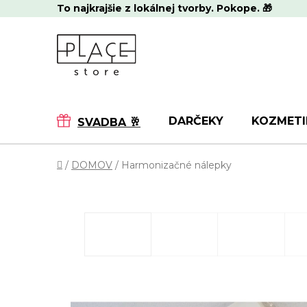
Prejsť
To najkrajšie z lokálnej tvorby. Pokope. 🎁
na
obsah
DARČEKY
KOZMETI
SVADBA 🥂
Domov
/
DOMOV
/
Harmonizačné nálepky