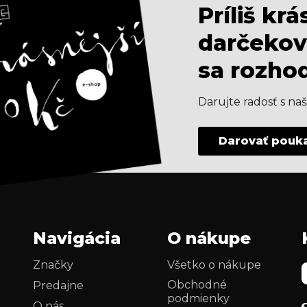
Príliš kr
darčekov
sa rozho
Darujte radosť s n
Darovať pouk
Navigácia
O nákupe
Značky
Všetko o nákupe
Obchodné
Predajne
podmienky
O nás