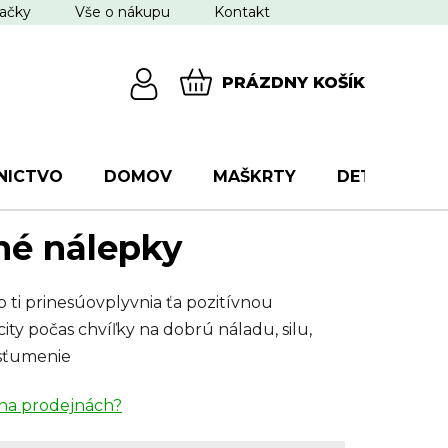
ačky
Vše o nákupu
Kontakt
PRÁZDNY KOŠÍK
NÁKUPNÝ
KOŠÍK
NICTVO
DOMOV
MAŠKRTY
DETI
VŠ
é nálepky
o ti prinesúovplyvnia ťa pozitívnou
y počas chvíľky na dobrú náladu, silu,
osťumenie
na prodejnách?