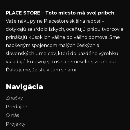
e
Vložením e-mailu súhlasíte s
podmienkami
PLACE STORE – Toto miesto má svoj príbeh.
ochrany osobných údajov
Vaše nákupy na Placestore.sk šíria radosť –
PRIHLÁSIŤ SA
dotýkajú sa sŕdc blízkych, oceňujú prácu tvorcov a
prinášajú kúsok ich vášne do vášho domova. Sme
nadšeným spojencom malých českých a
slovenských umelcov, ktorí do každého výrobku
vkladajú kus svojej duše a remeselnej zručnosti.
Ďakujeme, že ste v tom s nami.
Navigácia
Značky
Predajne
O nás
Projekty