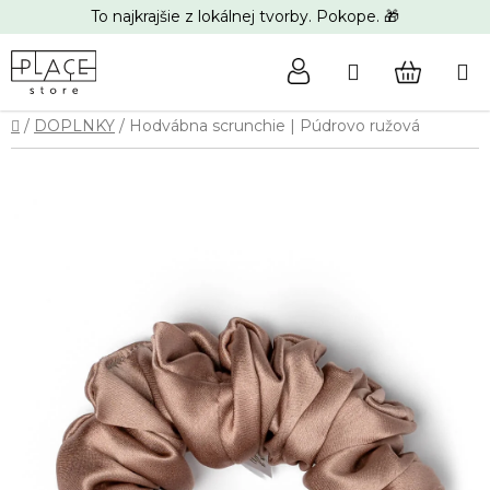
Prejsť
To najkrajšie z lokálnej tvorby. Pokope. 🎁
na
obsah
Hľadať
NÁKUP
Domov
/
DOPLNKY
/
Hodvábna scrunchie | Púdrovo ružová
KOŠÍK