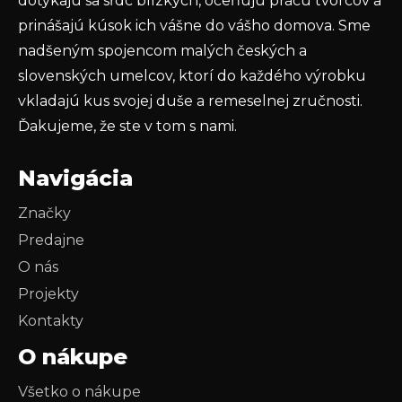
dotýkajú sa sŕdc blízkych, oceňujú prácu tvorcov a
prinášajú kúsok ich vášne do vášho domova. Sme
nadšeným spojencom malých českých a
slovenských umelcov, ktorí do každého výrobku
vkladajú kus svojej duše a remeselnej zručnosti.
Ďakujeme, že ste v tom s nami.
Navigácia
Značky
Predajne
O nás
Projekty
Kontakty
O nákupe
Všetko o nákupe