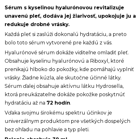
Sérum s kyselinou hyalurónovou revitalizuje
unavenú pleť, dodáva jej žiarivosť, upokojuje ju a
redukuje drobné vrásky.
Každá pleť si zaslúži dokonalú hydratáciu, a preto
bolo toto sérum vytvorené pre každú z vás.
Hyalurónové sérum dokáže viditeľne omladiť pleť.
Obsahuje kyselinu hyalurónovú a Riboxyl, ktoré
prenikajú hlboko do pokožky, kde pomáhajú vyplniť
vrásky. Žiadne kúzla, ale skutočne účinné látky.
Sérum ďalej obsahuje aktívnu látku Hydrosella,
ktorá preukázateľne dokáže pokožke poskytnúť
hydratáciu až na
72 hodín
.
Vďaka svojmu širokému spektru účinkov je
univerzálnym produktom pre všetkých dospelých
bez ohľadu na pohlavie a typ pleti.