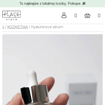
Prejsť
To najkrajšie z lokálnej tvorby. Pokope. 🎁
na
obsah
Hľadať
NÁKUP
Domov
/
KOZMETIKA
/
Hyalurónové sérum
KOŠÍK