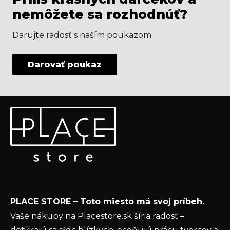
nemôžete sa rozhodnúť?
Darujte radosť s naším poukazom
Darovať poukaz
Z
Odoberať newsletter
á
p
Vložte svoj e-mail a my Vám budeme zasielať informácie
ä
o nových produktoch na našom e-shope.
t
Email
i
e
Vložením e-mailu súhlasíte s
podmienkami
PLACE STORE – Toto miesto má svoj príbeh.
ochrany osobných údajov
Vaše nákupy na Placestore.sk šíria radosť –
PRIHLÁSIŤ SA