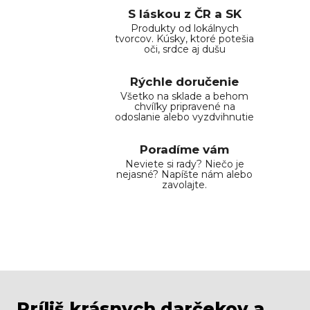
S láskou z ČR a SK
Produkty od lokálnych
tvorcov. Kúsky, ktoré potešia
oči, srdce aj dušu
Rýchle doručenie
Všetko na sklade a behom
chvíľky pripravené na
odoslanie alebo vyzdvihnutie
Poradíme vám
Neviete si rady? Niečo je
nejasné? Napíšte nám alebo
zavolajte.
Príliš krásnych darčekov a