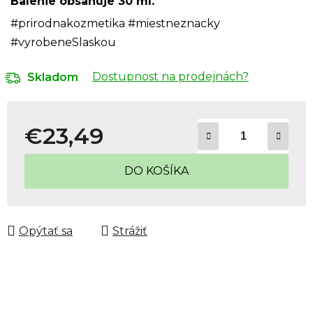
Balenie obsahuje 30 ml.
#prirodnakozmetika #miestneznacky
#vyrobeneSlaskou
Dostupnost na prodejnách?
Skladom
€23,49
Jednotková cena:
DO KOŠÍKA
Opýtať sa
Strážiť