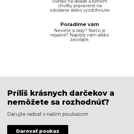
Všetko na sklade a behom
chvíľky pripravené na
odoslanie alebo vyzdvihnutie
Poradíme vám
Neviete si rady? Niečo je
nejasné? Napíšte nám alebo
zavolajte.
Príliš krásnych darčekov a
nemôžete sa rozhodnúť?
Darujte radosť s naším poukazom
Darovať poukaz