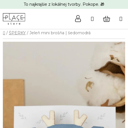
Prejsť
To najkrajšie z lokálnej tvorby. Pokope. 🎁
na
obsah
Hľadať
NÁKUP
Domov
/
ŠPERKY
/
Jeleň mini brošňa | šedomodrá
KOŠÍK