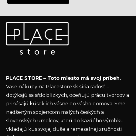
Z
Odoberať newsletter
á
p
Vložte svoj e-mail a my Vám budeme zasielať informácie
ä
o nových produktoch na našom e-shope.
t
Email
i
e
Vložením e-mailu súhlasíte s
podmienkami
PLACE STORE – Toto miesto má svoj príbeh.
ochrany osobných údajov
Vaše nákupy na Placestore.sk šíria radosť –
PRIHLÁSIŤ SA
dotýkajú sa sŕdc blízkych, oceňujú prácu tvorcov a
prinášajú kúsok ich vášne do vášho domova. Sme
nadšeným spojencom malých českých a
slovenských umelcov, ktorí do každého výrobku
vkladajú kus svojej duše a remeselnej zručnosti.