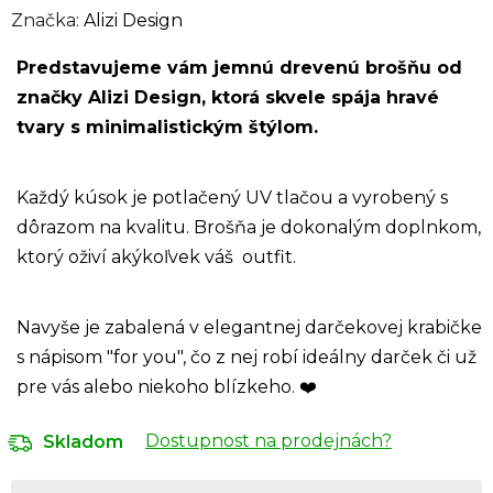
Značka:
Alizi Design
Predstavujeme vám jemnú drevenú brošňu od
značky Alizi Design, ktorá skvele spája hravé
tvary s minimalistickým štýlom.
Každý kúsok je
potlačený UV tlačou a vyrobený s
dôrazom na kvalitu. Brošňa je dokonalým doplnkom,
ktorý oživí akýkoľvek váš outfit.
Navyše je zabalená v elegantnej darčekovej krabičke
s nápisom "for you", čo z nej robí ideálny darček či už
pre vás alebo niekoho blízkeho.
❤️
Dostupnost na prodejnách?
Skladom