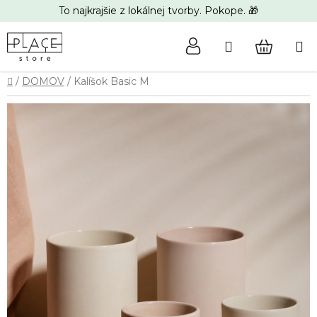
Prejsť
To najkrajšie z lokálnej tvorby. Pokope. 🎁
na
obsah
Hľadať
NÁKUP
Domov
/
DOMOV
/
Kalíšok Basic M
KOŠÍK