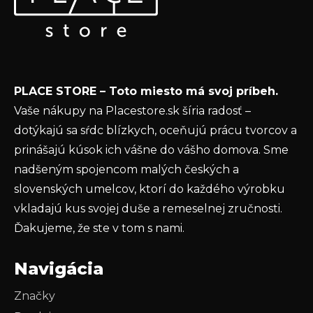
ä
o nových produktoch na našom e-shope.
t
Email
i
e
Vložením e-mailu súhlasíte s
podmienkami
PLACE STORE – Toto miesto má svoj príbeh.
ochrany osobných údajov
Vaše nákupy na Placestore.sk šíria radosť –
PRIHLÁSIŤ SA
dotýkajú sa sŕdc blízkych, oceňujú prácu tvorcov a
prinášajú kúsok ich vášne do vášho domova. Sme
nadšeným spojencom malých českých a
slovenských umelcov, ktorí do každého výrobku
vkladajú kus svojej duše a remeselnej zručnosti.
Ďakujeme, že ste v tom s nami.
Navigácia
Značky