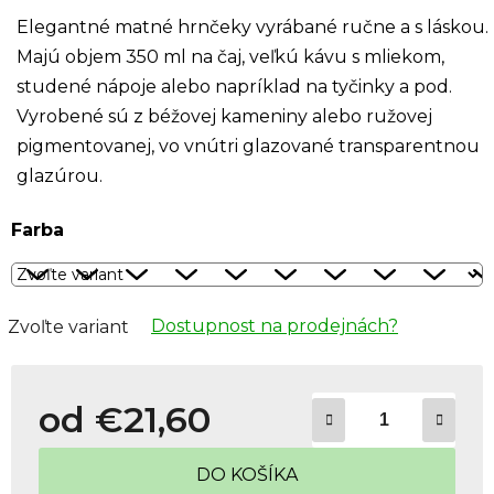
Elegantné matné hrnčeky vyrábané ručne a s láskou.
Majú objem 350 ml na čaj, veľkú kávu s mliekom,
studené nápoje alebo napríklad na tyčinky a pod.
Vyrobené sú z béžovej kameniny alebo ružovej
pigmentovanej, vo vnútri glazované transparentnou
glazúrou.
Farba
Dostupnost na prodejnách?
Zvoľte variant
od
€21,60
Jednotková cena:
DO KOŠÍKA