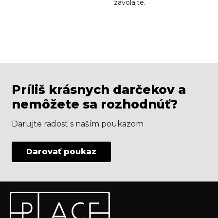
zavolajte.
Príliš krásnych darčekov a
nemôžete sa rozhodnúť?
Darujte radosť s naším poukazom
Darovať poukaz
Z
Odoberať newsletter
á
p
Vložte svoj e-mail a my Vám budeme zasielať informácie