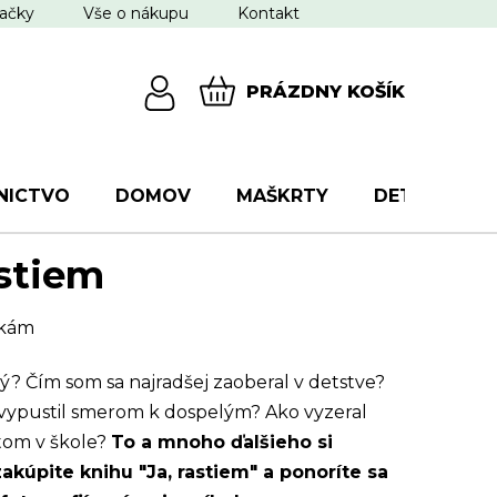
ačky
Vše o nákupu
Kontakt
PRÁZDNY KOŠÍK
NÁKUPNÝ
KOŠÍK
NICTVO
DOMOV
MAŠKRTY
DETI
VŠ
astiem
nkám
? Čím som sa najradšej zaoberal v detstve?
ypustil smerom k dospelým? Ako vyzeral
tom v škole?
To a mnoho ďalšieho si
kúpite knihu "Ja, rastiem" a ponoríte sa