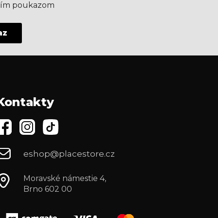
aším poukazom
az
Kontakty
eshop@placestore.cz
Moravské námestie 4,
Brno 602 00