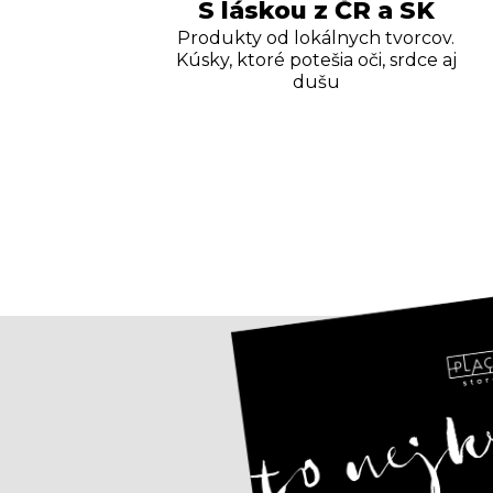
S láskou z ČR a SK
Produkty od lokálnych tvorcov.
Kúsky, ktoré potešia oči, srdce aj
dušu