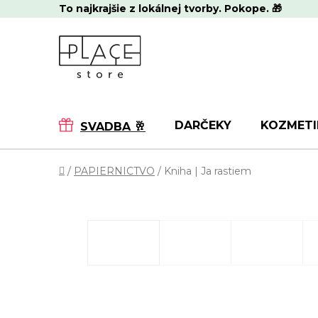
Prejsť
To najkrajšie z lokálnej tvorby. Pokope. 🎁
na
obsah
DARČEKY
KOZMETI
SVADBA 🥂
Domov
/
PAPIERNICTVO
/
Kniha | Ja rastiem