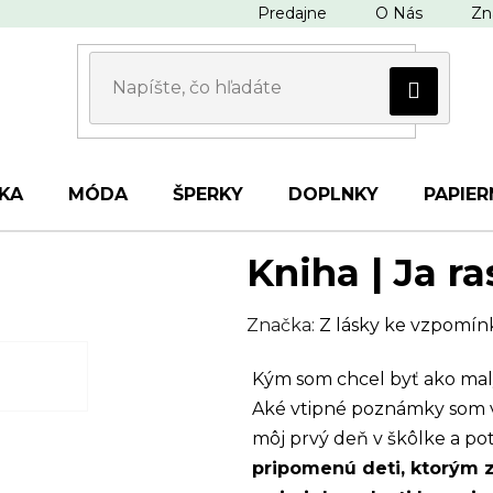
Predajne
O Nás
Zn
KA
MÓDA
ŠPERKY
DOPLNKY
PAPIER
Kniha | Ja r
Značka:
Z lásky ke vzpomí
Kým som chcel byť ako malý
Aké vtipné poznámky som v
môj prvý deň v škôlke a po
pripomenú deti, ktorým za