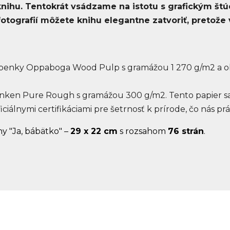
 knihu. Tentokrát vsádzame na istotu s grafickým št
 fotografií môžete knihu elegantne zatvoriť, pretož
lepenky Oppaboga Wood Pulp s gramážou 1 270 g/m2 a ob
ken Pure Rough s gramážou 300 g/m2. Tento papier sa s
iálnymi certifikáciami pre šetrnosť k prírode, čo nás pr
y "Ja, bábätko" –
29 x 22 cm
s rozsahom
76 strán
.