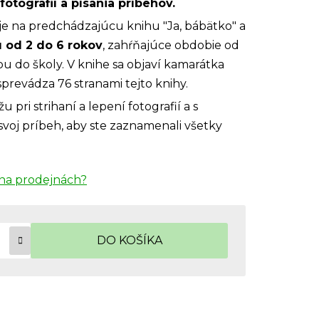
fotografií a písania príbehov.
uje na predchádzajúcu knihu "Ja, bábätko" a
u od 2 do 6 rokov
, zahŕňajúce obdobie od
u do školy. V knihe sa objaví kamarátka
sprevádza 76 stranami tejto knihy.
 pri strihaní a lepení fotografií a s
voj príbeh, aby ste zaznamenali všetky
na prodejnách?
DO KOŠÍKA