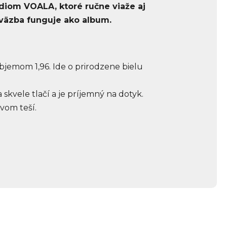
údiom VOALA, ktoré ručne viaže aj
e väzba funguje ako album.
jemom 1,96. Ide o prirodzene bielu
kvele tlačí a je príjemný na dotyk.
ávom teší.