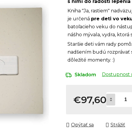
s nimi do radosti lepenia 
Kniha "Ja, rastiem" nadväz
je určená
pre deti vo vek
batoľacieho veku do nástup
nášho mývala, vydra, ktorá 
Staršie deti vám rady pomôžu
nadšením budú rozprávať s
dôležité momenty. :)
Dostupnost 
Skladom
€97,60
Jednotková cena:
Opýtať sa
Strážiť