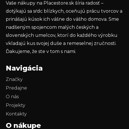
Vaše nákupy na Placestore.sk šíria radosť –
PRIHLÁSIŤ SA
dotýkajú sa sŕdc blízkych, oceňujú prácu tvorcov a
prinášajú kúsok ich vášne do vášho domova. Sme
nadšeným spojencom malých českých a
slovenských umelcov, ktorí do každého výrobku
vkladajú kus svojej duše a remeselnej zručnosti.
Ďakujeme, že ste v tom s nami.
Navigácia
Značky
Predajne
O nás
Projekty
Kontakty
O nákupe