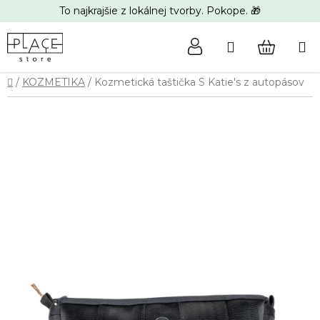
Prejsť
To najkrajšie z lokálnej tvorby. Pokope. 🎁
na
obsah
Hľadať
NÁKUP
Domov
/
KOZMETIKA
/
Kozmetická taštička S Katie's z autopásov
KOŠÍK