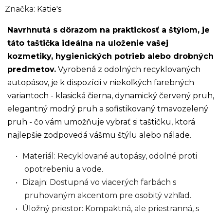
Značka:
Katie's
Navrhnutá s dôrazom na praktickosť a štýlom, je
táto taštička ideálna na uloženie vašej
kozmetiky, hygienických potrieb alebo drobných
predmetov.
Vyrobená z odolných recyklovaných
autopásov, je k dispozícii v niekoľkých farebných
variantoch - klasická čierna, dynamický červený pruh,
elegantný modrý pruh a sofistikovaný tmavozelený
pruh - čo vám umožňuje vybrať si taštičku, ktorá
najlepšie zodpovedá vášmu štýlu alebo nálade.
Materiál: Recyklované autopásy, odolné proti
opotrebeniu a vode.
Dizajn: Dostupná vo viacerých farbách s
pruhovaným akcentom pre osobitý vzhľad.
Úložný priestor: Kompaktná, ale priestranná, s