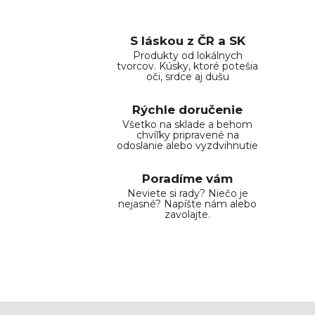
S láskou z ČR a SK
Produkty od lokálnych
tvorcov. Kúsky, ktoré potešia
oči, srdce aj dušu
Rýchle doručenie
Všetko na sklade a behom
chvíľky pripravené na
odoslanie alebo vyzdvihnutie
Poradíme vám
Neviete si rady? Niečo je
nejasné? Napíšte nám alebo
zavolajte.