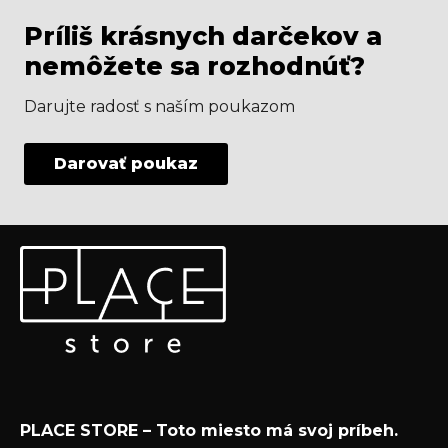
Príliš krásnych darčekov a
nemôžete sa rozhodnúť?
Darujte radosť s naším poukazom
Darovať poukaz
Z
Odoberať newsletter
á
p
Vložte svoj e-mail a my Vám budeme zasielať informácie
ä
o nových produktoch na našom e-shope.
t
Email
i
e
Vložením e-mailu súhlasíte s
podmienkami
PLACE STORE – Toto miesto má svoj príbeh.
ochrany osobných údajov