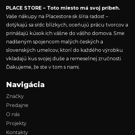
Vložením e-mailu súhlasíte s
podmienkami
PLACE STORE – Toto miesto má svoj príbeh.
ochrany osobných údajov
Vaše nákupy na Placestore.sk šíria radosť –
PRIHLÁSIŤ SA
dotýkajú sa sŕdc blízkych, oceňujú prácu tvorcov a
prinášajú kúsok ich vášne do vášho domova. Sme
nadšeným spojencom malých českých a
slovenských umelcov, ktorí do každého výrobku
vkladajú kus svojej duše a remeselnej zručnosti.
Ďakujeme, že ste v tom s nami.
Navigácia
Značky
Predajne
O nás
Projekty
Kontakty