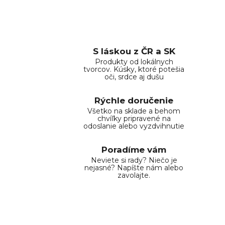
S láskou z ČR a SK
Produkty od lokálnych
tvorcov. Kúsky, ktoré potešia
oči, srdce aj dušu
Rýchle doručenie
Všetko na sklade a behom
chvíľky pripravené na
odoslanie alebo vyzdvihnutie
Poradíme vám
Neviete si rady? Niečo je
nejasné? Napíšte nám alebo
zavolajte.