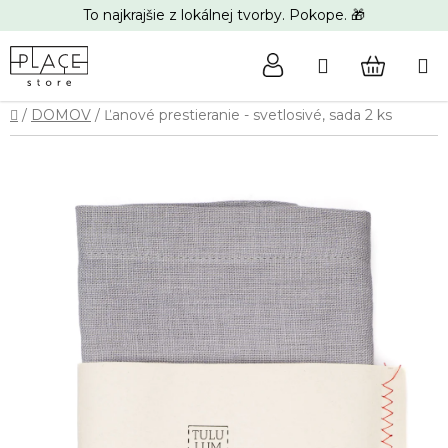
Prejsť
To najkrajšie z lokálnej tvorby. Pokope. 🎁
na
obsah
Hľadať
NÁKUP
Domov
/
DOMOV
/
Ľanové prestieranie - svetlosivé, sada 2 ks
KOŠÍK