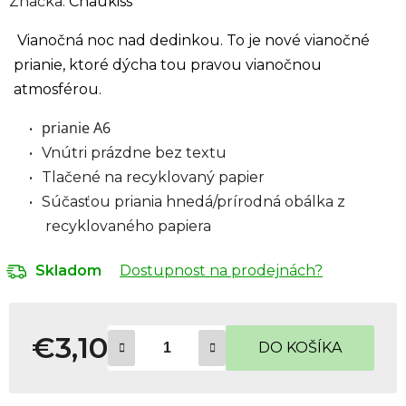
Značka:
Chaukiss
Vianočná noc nad dedinkou. To je nové vianočné
prianie, ktoré dýcha tou pravou vianočnou
atmosférou.
prianie A6
Vnútri prázdne bez textu
Tlačené na recyklovaný papier
Súčasťou priania hnedá/prírodná obálka z
recyklovaného papiera
Dostupnost na prodejnách?
Skladom
€3,10
DO KOŠÍKA
Jednotková cena: