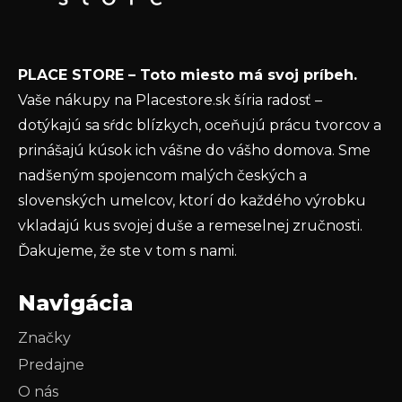
Email
i
e
Vložením e-mailu súhlasíte s
podmienkami
PLACE STORE – Toto miesto má svoj príbeh.
ochrany osobných údajov
Vaše nákupy na Placestore.sk šíria radosť –
PRIHLÁSIŤ SA
dotýkajú sa sŕdc blízkych, oceňujú prácu tvorcov a
prinášajú kúsok ich vášne do vášho domova. Sme
nadšeným spojencom malých českých a
slovenských umelcov, ktorí do každého výrobku
vkladajú kus svojej duše a remeselnej zručnosti.
Ďakujeme, že ste v tom s nami.
Navigácia
Značky
Predajne
O nás