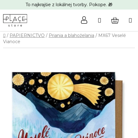
Prejsť
To najkrajšie z lokálnej tvorby. Pokope. 🎁
na
obsah
Hľadať
NÁKUP
Domov
/
PAPIERNICTVO
/
Priania a blahoželania
/
MX67 Veselé
KOŠÍK
Vianoce