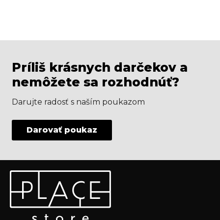
Príliš krásnych darčekov a
nemôžete sa rozhodnúť?
Darujte radosť s naším poukazom
Darovať poukaz
Z
Odoberať newsletter
á
p
Vložte svoj e-mail a my Vám budeme zasielať informácie
ä
o nových produktoch na našom e-shope.
t