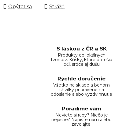
Opýtať sa
Strážiť
S láskou z ČR a SK
Produkty od lokálnych
tvorcov. Kúsky, ktoré potešia
oči, srdce aj dušu
Rýchle doručenie
Všetko na sklade a behom
chvíľky pripravené na
odoslanie alebo vyzdvihnutie
Poradíme vám
Neviete si rady? Niečo je
nejasné? Napíšte nám alebo
zavolajte.