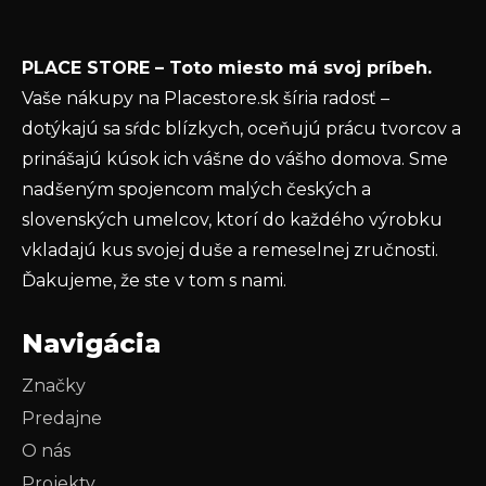
e
Vložením e-mailu súhlasíte s
podmienkami
PLACE STORE – Toto miesto má svoj príbeh.
ochrany osobných údajov
Vaše nákupy na Placestore.sk šíria radosť –
PRIHLÁSIŤ SA
dotýkajú sa sŕdc blízkych, oceňujú prácu tvorcov a
prinášajú kúsok ich vášne do vášho domova. Sme
nadšeným spojencom malých českých a
slovenských umelcov, ktorí do každého výrobku
vkladajú kus svojej duše a remeselnej zručnosti.
Ďakujeme, že ste v tom s nami.
Navigácia
Značky
Predajne
O nás
Projekty