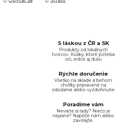
Opýtať sa
Strážiť
S láskou z ČR a SK
Produkty od lokálnych
tvorcov. Kúsky, ktoré potešia
oči, srdce aj dušu
Rýchle doručenie
Všetko na sklade a behom
chvíľky pripravené na
odoslanie alebo vyzdvihnutie
Poradíme vám
Neviete si rady? Niečo je
nejasné? Napíšte nám alebo
zavolajte.