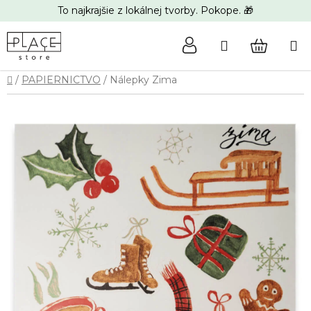
Prejsť
To najkrajšie z lokálnej tvorby. Pokope. 🎁
na
obsah
Hľadať
NÁKUP
Domov
/
PAPIERNICTVO
/
Nálepky Zima
KOŠÍK