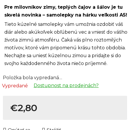
Pre milovníkov zimy, teplých čajov a šálov je tu
skvelá novinka – samolepky na hárku veľkosti A5!
Tieto kúzelné samolepky vám umožnia ozdobiť váš
diár alebo akúkoľvek obľúbenú vec a vniesť do vášho
života zimnú atmosféru. Čaká vás plno roztomilých
motívov, ktoré vám pripomenú krásu tohto obdobia.
Nechajte sa uniesť kúzelnou zimou a pridajte si do
svojho každodenného života niečo príjemné.
Položka bola vypredaná…
Dostupnost na prodejnách?
Vypredané
€2,80
Jednotková cena: