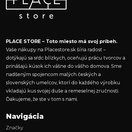
Vložte svoj e-mail a my Vám budeme zasielať informácie
ä
o nových produktoch na našom e-shope.
t
Email
i
e
Vložením e-mailu súhlasíte s
podmienkami
PLACE STORE – Toto miesto má svoj príbeh.
ochrany osobných údajov
Vaše nákupy na Placestore.sk šíria radosť –
PRIHLÁSIŤ SA
dotýkajú sa sŕdc blízkych, oceňujú prácu tvorcov a
prinášajú kúsok ich vášne do vášho domova. Sme
nadšeným spojencom malých českých a
slovenských umelcov, ktorí do každého výrobku
vkladajú kus svojej duše a remeselnej zručnosti.
Ďakujeme, že ste v tom s nami.
Navigácia
Značky