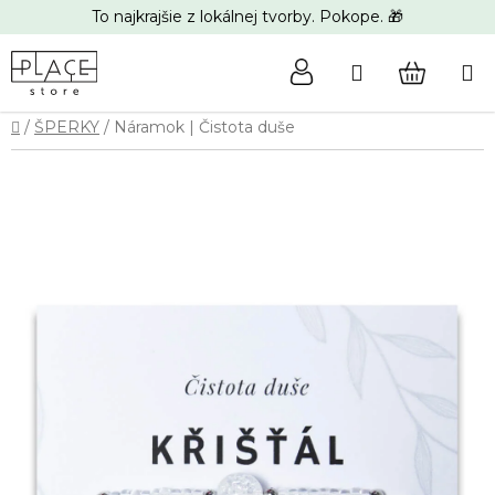
Prejsť
To najkrajšie z lokálnej tvorby. Pokope. 🎁
na
obsah
Hľadať
NÁKUP
Domov
/
ŠPERKY
/
Náramok | Čistota duše
KOŠÍK