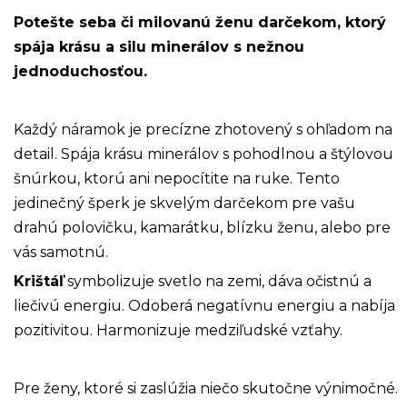
Potešte seba či milovanú ženu darčekom, ktorý
spája krásu a silu minerálov s nežnou
jednoduchosťou.
Každý náramok je precízne zhotovený s ohľadom na
detail. Spája krásu minerálov s pohodlnou a štýlovou
šnúrkou, ktorú ani nepocítite na ruke. Tento
jedinečný šperk je skvelým darčekom pre vašu
drahú polovičku, kamarátku, blízku ženu, alebo pre
vás samotnú.
Krištáľ
symbolizuje svetlo na zemi, dáva očistnú a
liečivú energiu. Odoberá negatívnu energiu a nabíja
pozitivitou. Harmonizuje medziľudské vzťahy.
P
re ženy, ktoré si zaslúžia niečo skutočne výnimočné.