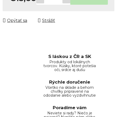
Jednotková cena:
Opýtať sa
Strážiť
S láskou z ČR a SK
Produkty od lokálnych
tvorcov. Kúsky, ktoré potešia
oči, srdce aj dušu
Rýchle doručenie
Všetko na sklade a behom
chvíľky pripravené na
odoslanie alebo vyzdvihnutie
Poradíme vám
Neviete si rady? Niečo je
nejasné? Napíšte nám alebo