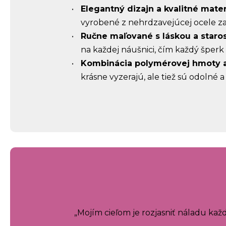
Elegantný dizajn a kvalitné mater
vyrobené z nehrdzavejúcej ocele zais
Ručne maľované s láskou a staros
na každej náušnici, čím každý šperk 
Kombinácia polymérovej hmoty a 
krásne vyzerajú, ale tiež sú odolné
„Mojím cieľom je rozjasniť náladu ka