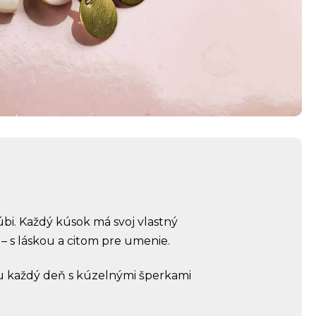
úbi. Každý kúsok má svoj vlastný
 – s láskou a citom pre umenie.
tou každý deň s kúzelnými šperkami