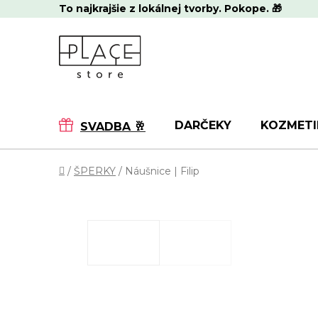
Prejsť
To najkrajšie z lokálnej tvorby. Pokope. 🎁
na
obsah
DARČEKY
KOZMETI
SVADBA 🥂
Domov
/
ŠPERKY
/
Náušnice | Filip