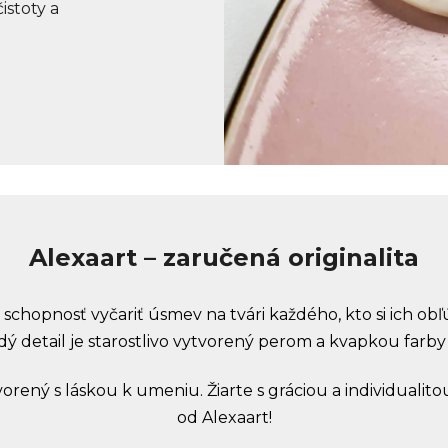
istoty a
Alexaart – zaručená originalita
chopnosť vyčariť úsmev na tvári každého, kto si ich obľ
ý detail je starostlivo vytvorený perom a kvapkou farby
tvorený s láskou k umeniu. Žiarte s gráciou a individuali
od Alexaart!