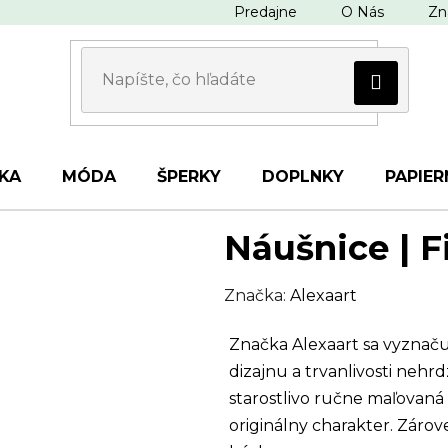
Predajne
O Nás
Zn
KA
MÓDA
ŠPERKY
DOPLNKY
PAPIER
Náušnice | Fi
Značka:
Alexaart
Značka Alexaart sa vyznač
dizajnu a trvanlivosti nehr
starostlivo ručne maľovaná 
originálny charakter. Zárov