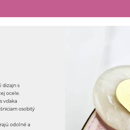
 dizajn s
j ocele.
s vďaka
niciam osobitý
rajú odolné a