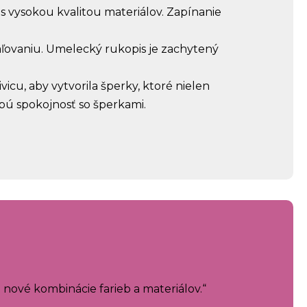
s vysokou kvalitou materiálov. Zapínanie
ovaniu. Umelecký rukopis je zachytený
cu, aby vytvorila šperky, ktoré nielen
obú spokojnosť so šperkami.
nové kombinácie farieb a materiálov.“