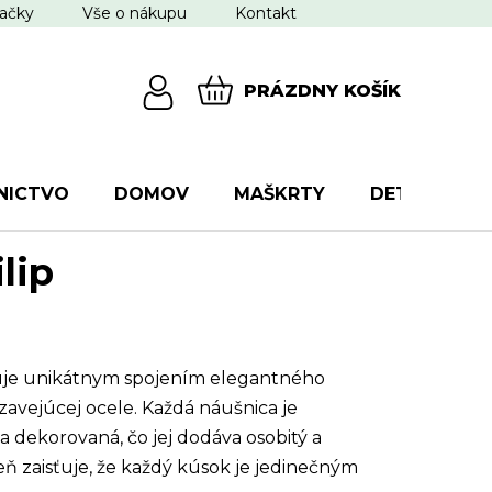
ačky
Vše o nákupu
Kontakt
PRÁZDNY KOŠÍK
NÁKUPNÝ
KOŠÍK
NICTVO
DOMOV
MAŠKRTY
DETI
VŠ
lip
uje unikátnym spojením elegantného
dzavejúcej ocele. Každá náušnica je
a dekorovaná, čo jej dodáva osobitý a
eň zaisťuje, že každý kúsok je jedinečným