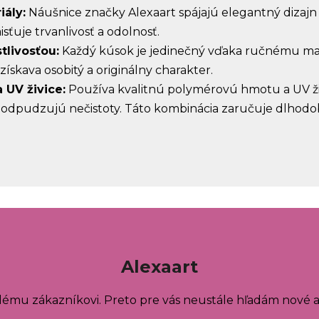
iály:
Náušnice značky Alexaart spájajú elegantný dizajn 
ťuje trvanlivosť a odolnosť.
tlivosťou:
Každý kúsok je jedinečný vďaka ručnému maľ
získava osobitý a originálny charakter.
UV živice:
Používa kvalitnú polymérovú hmotu a UV živi
 a odpudzujú nečistoty. Táto kombinácia zaručuje dlhod
Alexaart
ždému zákazníkovi. Preto pre vás neustále hľadám nové a 