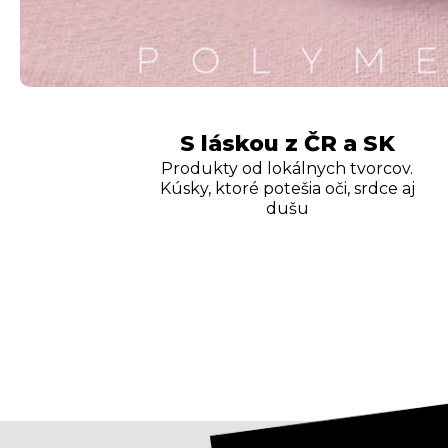
S láskou z ČR a SK
Produkty od lokálnych tvorcov.
Kúsky, ktoré potešia oči, srdce aj
dušu