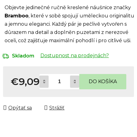
Objevte jedinečné ručně kreslené náušnice značky
Bramboo
, které v sobě spojují uměleckou originalitu
a jemnou eleganci. Každý pár je pečlivě vytvořen s
důrazem na detail a doplněn puzetami z nerezové
oceli, což zajišťuje maximální pohodlí i pro citlivé uši.
Dostupnost na prodejnách?
Skladom
€9,09
DO KOŠÍKA
Jednotková cena:
Opýtať sa
Strážiť