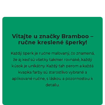
Vitajte u značky Bramboo –
ručne kreslené šperky!
Každý šperk je ručne maľovaný, čo znamená,
že aj keď sú všetky takmer rovnaké, každý
kúsok je unikátny. Každý ťah perom a každá
kvapka farby sú starostlivo vybrané a
aplikované ručne, s láskou a pozornosťou k
detailu.