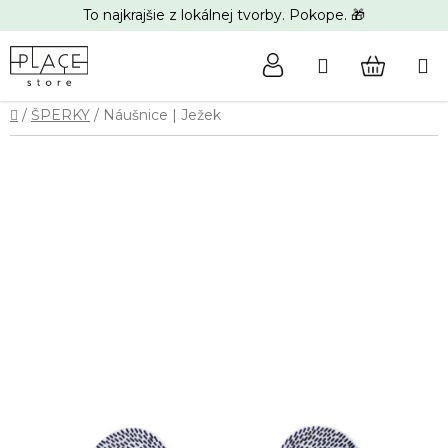
Prejsť
To najkrajšie z lokálnej tvorby. Pokope. 🎁
na
obsah
Hľadať
NÁKUP
Domov
/
ŠPERKY
/
Náušnice | Ježek
KOŠÍK