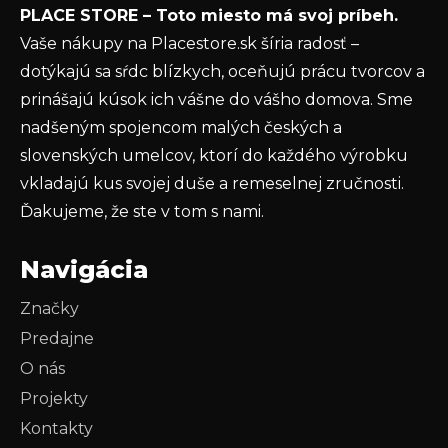
PLACE STORE – Toto miesto má svoj príbeh.
ochrany osobných údajov
Vaše nákupy na Placestore.sk šíria radosť –
PRIHLÁSIŤ SA
dotýkajú sa sŕdc blízkych, oceňujú prácu tvorcov a
prinášajú kúsok ich vášne do vášho domova. Sme
nadšeným spojencom malých českých a
slovenských umelcov, ktorí do každého výrobku
vkladajú kus svojej duše a remeselnej zručnosti.
Ďakujeme, že ste v tom s nami.
Navigácia
Značky
Predajne
O nás
Projekty
Kontakty