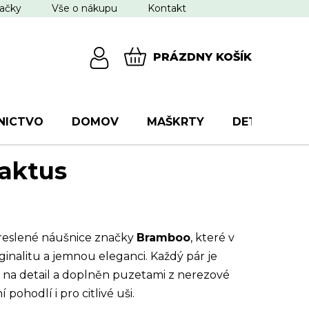
ačky
Vše o nákupu
Kontakt
PRÁZDNY KOŠÍK
NÁKUPNÝ
KOŠÍK
NICTVO
DOMOV
MAŠKRTY
DETI
VŠ
Kaktus
reslené náušnice značky
Bramboo
, které v
inalitu a jemnou eleganci. Každý pár je
 na detail a doplněn puzetami z nerezové
 pohodlí i pro citlivé uši.