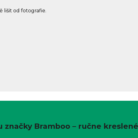
lišit od fotografie.
 u značky Bramboo – ručne kreslené