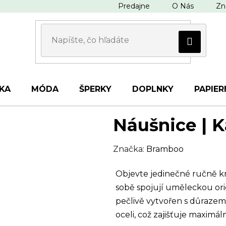
Predajne
O Nás
Zn
KA
MÓDA
ŠPERKY
DOPLNKY
PAPIER
Náušnice | 
Značka:
Bramboo
Objevte jedinečné ručně k
sobě spojují uměleckou orig
pečlivě vytvořen s důrazem
oceli, což zajišťuje maximální