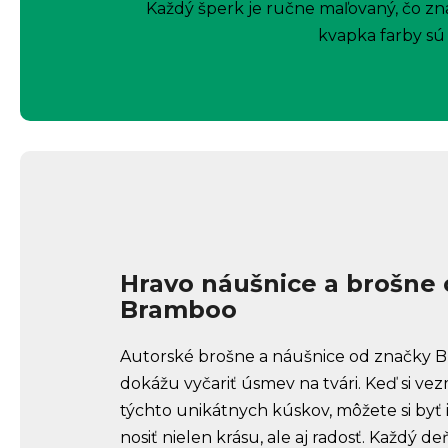
Každý šperk je ručne maľovaný, čo zn
kvapka farby sú 
Hravo náušnice a brošne
Bramboo
Autorské brošne a náušnice od značky 
dokážu vyčariť úsmev na tvári. Keď si ve
týchto unikátnych kúskov, môžete si byť i
nosiť nielen krásu, ale aj radosť. Každý de