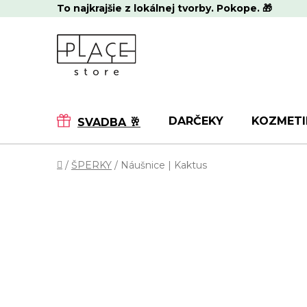
Prejsť
To najkrajšie z lokálnej tvorby. Pokope. 🎁
na
obsah
DARČEKY
KOZMETI
SVADBA 🥂
Domov
/
ŠPERKY
/
Náušnice | Kaktus