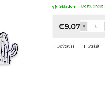
Dostupnost 
Skladom
€9,07
Jednotková cena:
Opýtať sa
Strážiť