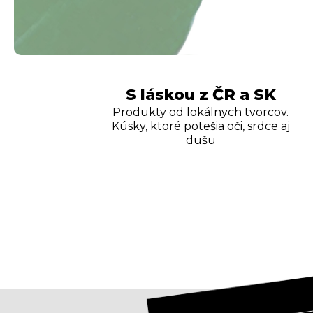
S láskou z ČR a SK
Produkty od lokálnych tvorcov.
Kúsky, ktoré potešia oči, srdce aj
dušu