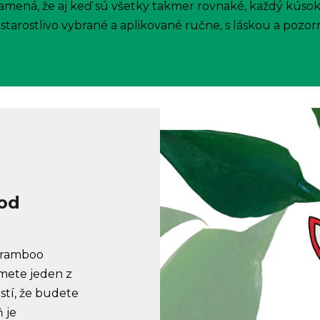
amená, že aj keď sú všetky takmer rovnaké, každý kúsok
starostlivo vybrané a aplikované ručne, s láskou a pozor
 od
Bramboo
zmete jeden z
stí, že budete
ň je