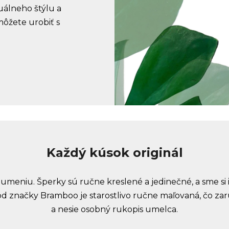
duálneho štýlu a
môžete urobiť s
Každý kúsok originál
umeniu. Šperky sú ručne kreslené a jedinečné, a sme si i
d značky Bramboo je starostlivo ručne maľovaná, čo zar
a nesie osobný rukopis umelca.