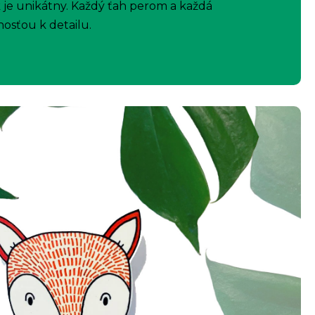
 je unikátny. Každý ťah perom a každá
nosťou k detailu.