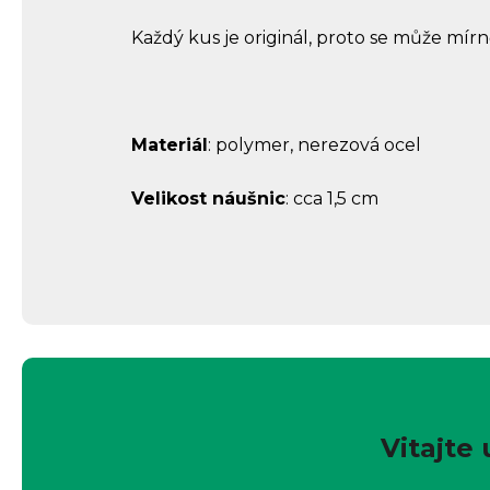
Každý kus je originál, proto se může mírně 
Materiál
: polymer, nerezová ocel
Velikost náušnic
: cca 1,5 cm
Vitajte