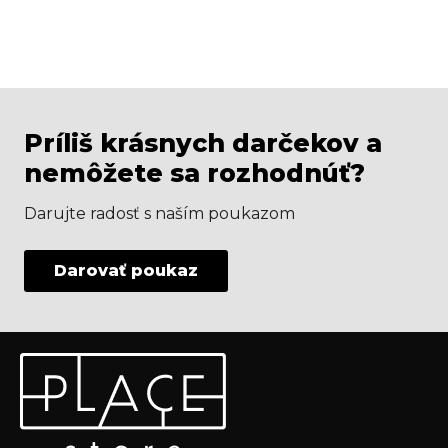
Príliš krásnych darčekov a
nemôžete sa rozhodnúť?
Darujte radosť s naším poukazom
Darovať poukaz
Z
Odoberať newsletter
á
p
Vložte svoj e-mail a my Vám budeme zasielať informácie
ä
o nových produktoch na našom e-shope.
t