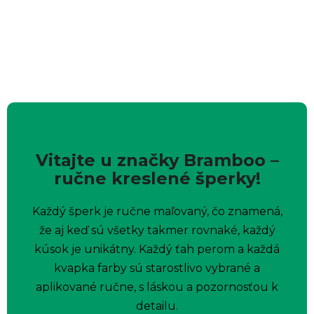
Vitajte u značky Bramboo –
ručne kreslené šperky!
Každý šperk je ručne maľovaný, čo znamená,
že aj keď sú všetky takmer rovnaké, každý
kúsok je unikátny. Každý ťah perom a každá
kvapka farby sú starostlivo vybrané a
aplikované ručne, s láskou a pozornosťou k
detailu.