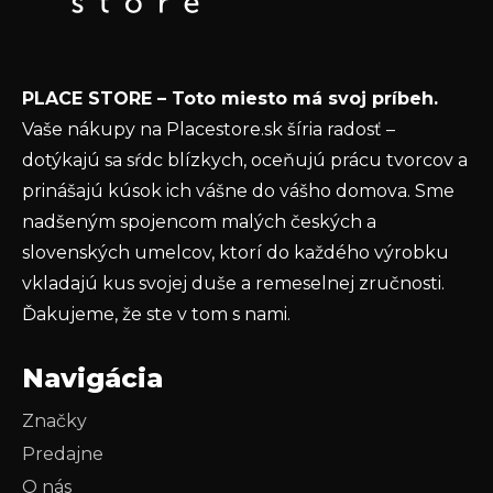
Email
i
e
Vložením e-mailu súhlasíte s
podmienkami
PLACE STORE – Toto miesto má svoj príbeh.
ochrany osobných údajov
Vaše nákupy na Placestore.sk šíria radosť –
PRIHLÁSIŤ SA
dotýkajú sa sŕdc blízkych, oceňujú prácu tvorcov a
prinášajú kúsok ich vášne do vášho domova. Sme
nadšeným spojencom malých českých a
slovenských umelcov, ktorí do každého výrobku
vkladajú kus svojej duše a remeselnej zručnosti.
Ďakujeme, že ste v tom s nami.
Navigácia
Značky
Predajne
O nás