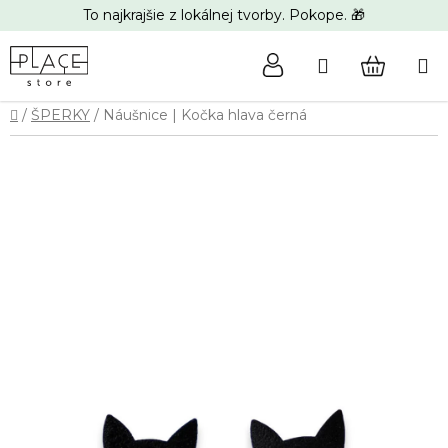
Prejsť
To najkrajšie z lokálnej tvorby. Pokope. 🎁
na
obsah
Hľadať
NÁKUP
Domov
/
ŠPERKY
/
Náušnice | Kočka hlava černá
KOŠÍK