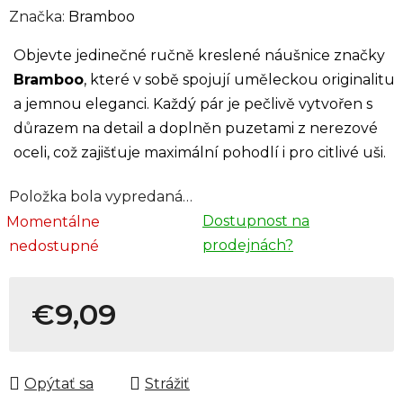
Značka:
Bramboo
Objevte jedinečné ručně kreslené náušnice značky
Bramboo
, které v sobě spojují uměleckou originalitu
a jemnou eleganci. Každý pár je pečlivě vytvořen s
důrazem na detail a doplněn puzetami z nerezové
oceli, což zajišťuje maximální pohodlí i pro citlivé uši.
Položka bola vypredaná…
Dostupnost na
Momentálne
prodejnách?
nedostupné
€9,09
Jednotková cena:
Opýtať sa
Strážiť