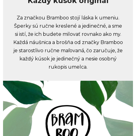
Každý kúsok originál
Za značkou Bramboo stojí láska k umeniu.
Šperky sú ručne kreslené a jedinečné, a sme
si istí, že ich budete milovať rovnako ako my.
Každá náušnica a brošňa od značky Bramboo
je starostlivo ručne maľovaná, čo zaručuje, že
každý kúsok je jedinečný a nesie osobný
rukopis umelca.