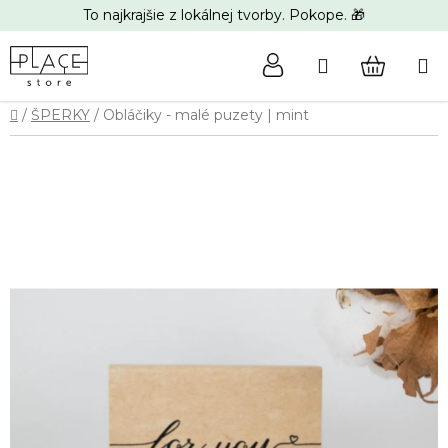
Prejsť
To najkrajšie z lokálnej tvorby. Pokope. 🎁
na
obsah
Hľadať
NÁKUP
Domov
/
ŠPERKY
/
Obláčiky - malé puzety | mint
KOŠÍK