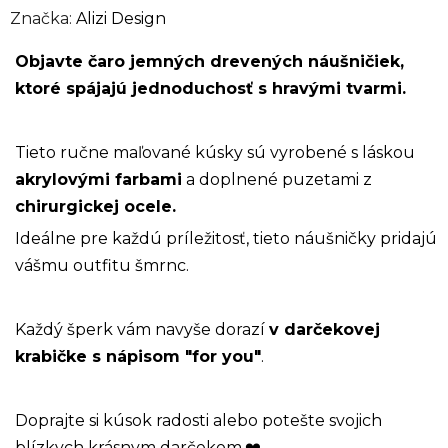
Značka:
Alizi Design
Objavte čaro jemných drevených náušničiek,
ktoré spájajú jednoduchosť s hravými tvarmi.
Tieto ručne maľované kúsky sú vyrobené s láskou
akrylovými farbami
a doplnené puzetami z
chirurgickej ocele.
Ideálne pre každú príležitosť, tieto náušničky pridajú
vášmu outfitu šmrnc.
Každý šperk vám navyše dorazí
v darčekovej
krabičke s nápisom "for you"
.
Doprajte si kúsok radosti alebo potešte svojich
blízkych krásnym darčekom.
❤️