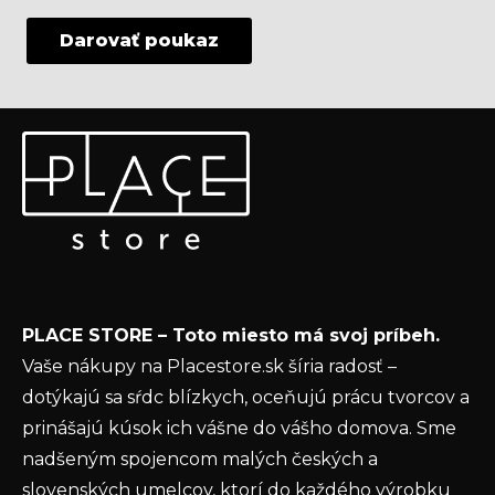
Darovať poukaz
Z
Odoberať newsletter
á
p
Vložte svoj e-mail a my Vám budeme zasielať informácie
ä
o nových produktoch na našom e-shope.
t
Email
i
e
Vložením e-mailu súhlasíte s
podmienkami
PLACE STORE – Toto miesto má svoj príbeh.
ochrany osobných údajov
Vaše nákupy na Placestore.sk šíria radosť –
PRIHLÁSIŤ SA
dotýkajú sa sŕdc blízkych, oceňujú prácu tvorcov a
prinášajú kúsok ich vášne do vášho domova. Sme
nadšeným spojencom malých českých a
slovenských umelcov, ktorí do každého výrobku