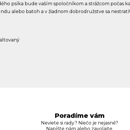
ho psíka bude vaším spoločníkom a strážcom počas kaž
undu alebo batoh a v žiadnom dobrodružstve sa nestratí
maltovaný
Poradíme vám
Neviete si rady? Niečo je nejasné?
Napíšte nám alebo zavolajte.