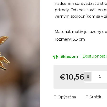
nadšením sprevádzať a stráž
prírody. Odznak stačí len 
verným spoločníkom sa v ž
Materiál: motív je razený 
rozmery: 3,5 cm
Dostupnost 
Skladom
€10,56
Jednotková cena:
Opýtať sa
Strážiť