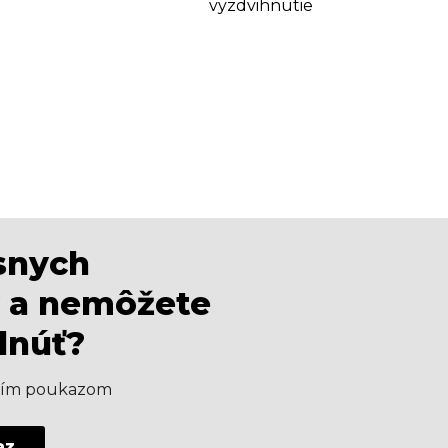
vyzdvihnutie
ásnych
 a nemôžete
dnúť?
aším poukazom
az