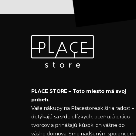
Z
Odoberať newsletter
á
p
Vložte svoj e-mail a my Vám budeme zasielať
ä
informácie o nových produktoch na našom e-
t
shope.
i
Email
e
PLACE STORE – Toto miesto má svoj
Vložením e-mailu súhlasíte s
podmienkam
príbeh.
ochrany osobných údajov
Vaše nákupy na Placestore.sk šíria radosť –
dotýkajú sa sŕdc blízkych, oceňujú prácu
PRIHLÁSIŤ SA
tvorcov a prinášajú kúsok ich vášne do
vášho domova. Sme nadšeným spojencom