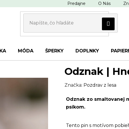
Predajne
O Nás
Zn
KA
MÓDA
ŠPERKY
DOPLNKY
PAPIER
Odznak | Hn
Značka:
Pozdrav z lesa
Odznak zo smaltovanej 
psíkom.
Tento pin s motívom pobie