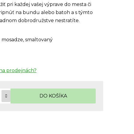
iť pri každej vašej výprave do mesta či
pripnúť na bundu alebo batoh a s týmto
iadnom dobrodružstve nestratíte.
do mosadze, smaltovaný
na prodejnách?
DO KOŠÍKA