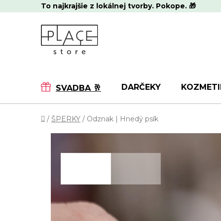
Prejsť
To najkrajšie z lokálnej tvorby. Pokope. 🎁
na
obsah
DARČEKY
KOZMETI
SVADBA 🥂
Domov
/
ŠPERKY
/
Odznak | Hnedý psík