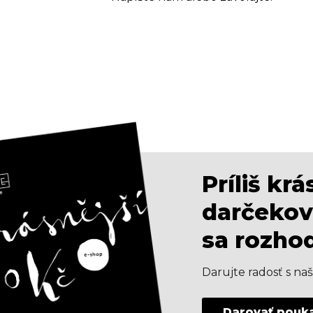
Príliš kr
darčekov
sa rozho
Darujte radosť s n
Darovať pouk