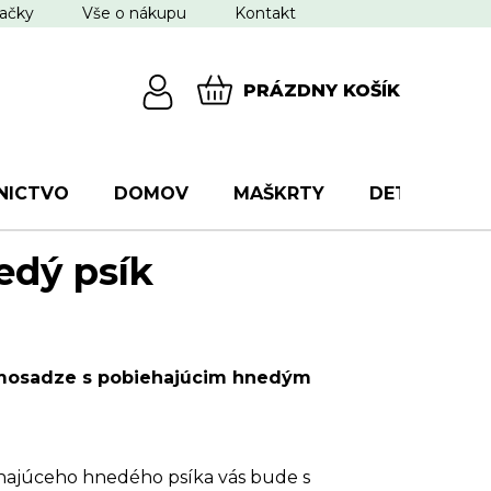
ačky
Vše o nákupu
Kontakt
PRÁZDNY KOŠÍK
NÁKUPNÝ
KOŠÍK
NICTVO
DOMOV
MAŠKRTY
DETI
VŠ
edý psík
mosadze s pobiehajúcim hnedým
hajúceho hnedého psíka vás bude s