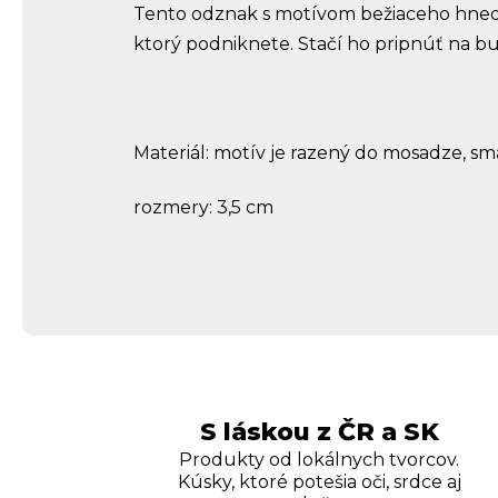
Tento odznak s motívom bežiaceho hnedé
ktorý podniknete. Stačí ho pripnúť na b
Materiál: motív je razený do mosadze, s
rozmery: 3,5 cm
S láskou z ČR a SK
Produkty od lokálnych tvorcov.
Kúsky, ktoré potešia oči, srdce aj