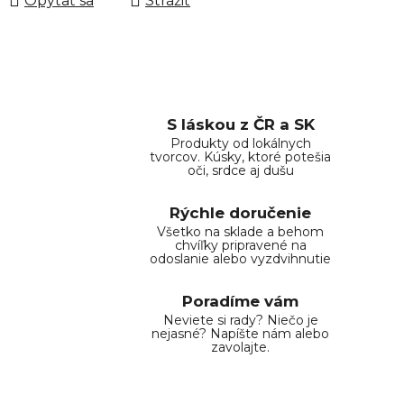
Opýtať sa
Strážiť
S láskou z ČR a SK
Produkty od lokálnych
tvorcov. Kúsky, ktoré potešia
oči, srdce aj dušu
Rýchle doručenie
Všetko na sklade a behom
chvíľky pripravené na
odoslanie alebo vyzdvihnutie
Poradíme vám
Neviete si rady? Niečo je
nejasné? Napíšte nám alebo
zavolajte.