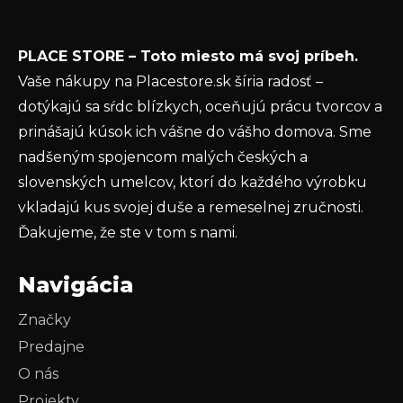
e
Vložením e-mailu súhlasíte s
podmienkami
PLACE STORE – Toto miesto má svoj príbeh.
ochrany osobných údajov
Vaše nákupy na Placestore.sk šíria radosť –
PRIHLÁSIŤ SA
dotýkajú sa sŕdc blízkych, oceňujú prácu tvorcov a
prinášajú kúsok ich vášne do vášho domova. Sme
nadšeným spojencom malých českých a
slovenských umelcov, ktorí do každého výrobku
vkladajú kus svojej duše a remeselnej zručnosti.
Ďakujeme, že ste v tom s nami.
Navigácia
Značky
Predajne
O nás
Projekty