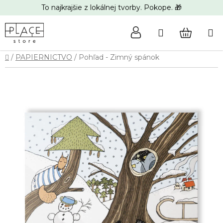
Prejsť
To najkrajšie z lokálnej tvorby. Pokope. 🎁
na
obsah
Hľadať
NÁKUP
Domov
/
PAPIERNICTVO
/
Pohľad - Zimný spánok
KOŠÍK