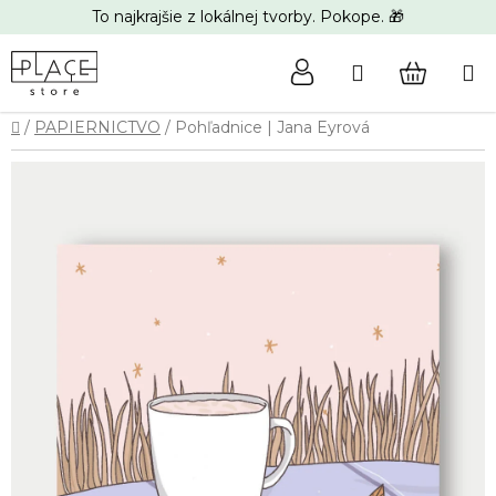
Prejsť
To najkrajšie z lokálnej tvorby. Pokope. 🎁
na
obsah
Hľadať
NÁKUP
Domov
/
PAPIERNICTVO
/
Pohľadnice | Jana Eyrová
KOŠÍK