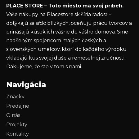
PLACE STORE – Toto miesto má svoj príbeh.
ochrany osobných údajov
Vaše nákupy na Placestore.sk šíria radosť –
PRIHLÁSIŤ SA
dotýkajú sa sŕdc blízkych, oceňujú prácu tvorcov a
prinášajú kúsok ich vášne do vášho domova. Sme
nadšeným spojencom malých českých a
slovenských umelcov, ktorí do každého výrobku
vkladajú kus svojej duše a remeselnej zručnosti.
Ďakujeme, že ste v tom s nami.
Navigácia
Značky
Predajne
O nás
Projekty
Kontakty