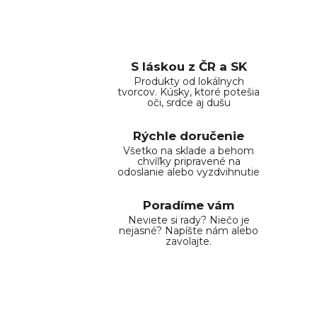
S láskou z ČR a SK
Produkty od lokálnych
tvorcov. Kúsky, ktoré potešia
oči, srdce aj dušu
Rýchle doručenie
Všetko na sklade a behom
chvíľky pripravené na
odoslanie alebo vyzdvihnutie
Poradíme vám
Neviete si rady? Niečo je
nejasné? Napíšte nám alebo
zavolajte.