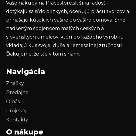
Vaše nákupy na Placestore.sk šíria radosť –
PRIHLÁSIŤ SA
dotýkajú sa sŕdc blízkych, oceňujú prácu tvorcov a
prinášajú kúsok ich vášne do vášho domova. Sme
nadšeným spojencom malých českých a
slovenských umelcov, ktorí do každého výrobku
vkladajú kus svojej duše a remeselnej zručnosti.
Ďakujeme, že ste v tom s nami.
Navigácia
Značky
Predajne
O nás
Projekty
Kontakty
O nákupe