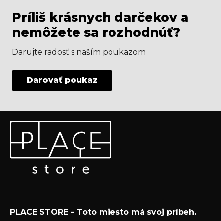
Príliš krásnych darčekov a
nemôžete sa rozhodnúť?
Darujte radosť s naším poukazom
Darovať poukaz
Z
Odoberať newsletter
á
p
Vložte svoj e-mail a my Vám budeme zasielať informácie
ä
o nových produktoch na našom e-shope.
t
Email
i
e
Vložením e-mailu súhlasíte s
podmienkami
PLACE STORE – Toto miesto má svoj príbeh.
ochrany osobných údajov