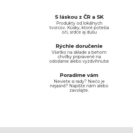
S láskou z ČR a SK
Produkty od lokálnych
tvorcov. Kúsky, ktoré potešia
oči, srdce aj dušu
Rýchle doručenie
Všetko na sklade a behom
chvíľky pripravené na
odoslanie alebo vyzdvihnutie
Poradíme vám
Neviete si rady? Niečo je
nejasné? Napíšte nám alebo
zavolajte.