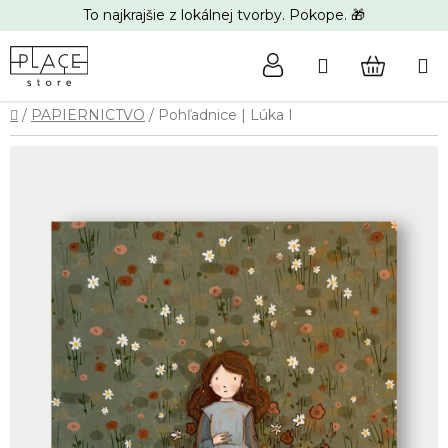
Prejsť
To najkrajšie z lokálnej tvorby. Pokope. 🎁
na
obsah
Hľadať
NÁKUP
Domov
/
PAPIERNICTVO
/
Pohľadnice | Lúka I
KOŠÍK