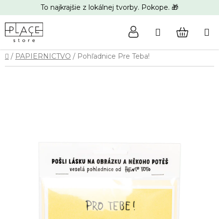
Prejsť
To najkrajšie z lokálnej tvorby. Pokope. 🎁
na
obsah
Hľadať
NÁKUP
Domov
/
PAPIERNICTVO
/
Pohľadnice Pre Teba!
KOŠÍK