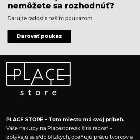
nemôžete sa rozhodnúť?
Darujte radosť s naším poukazom
Darovať poukaz
Z
Odoberať newsletter
á
p
Vložte svoj e-mail a my Vám budeme zasielať informácie
ä
o nových produktoch na našom e-shope.
t
Email
i
e
Vložením e-mailu súhlasíte s
podmienkami
PLACE STORE – Toto miesto má svoj príbeh.
ochrany osobných údajov
Vaše nákupy na Placestore.sk šíria radosť –
PRIHLÁSIŤ SA
dotýkajú sa sŕdc blízkych, oceňujú prácu tvorcov a