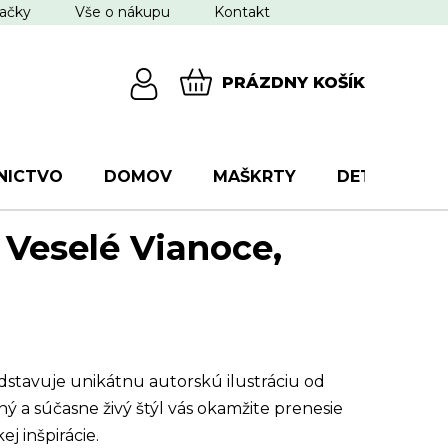
ačky
Vše o nákupu
Kontakt
PRÁZDNY KOŠÍK
NÁKUPNÝ
KOŠÍK
NICTVO
DOMOV
MAŠKRTY
DETI
VŠ
 Veselé Vianoce,
stavuje unikátnu autorskú ilustráciu od
ný a súčasne živý štýl vás okamžite prenesie
j inšpirácie.