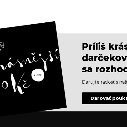
Príliš kr
darčekov
sa rozho
Darujte radosť s n
Darovať pouk