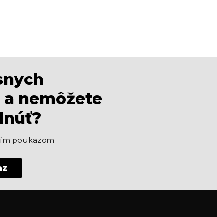
ásnych
 a nemôžete
dnúť?
aším poukazom
az