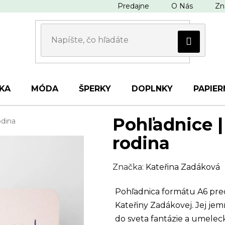
Predajne
O Nás
Zn
KA
MÓDA
ŠPERKY
DOPLNKY
PAPIER
Pohľadnice |
odina
rodina
Značka:
Kateřina Zadáková
Pohľadnica formátu A6 pred
Kateřiny Zadákovej. Jej jem
do sveta fantázie a umelecke