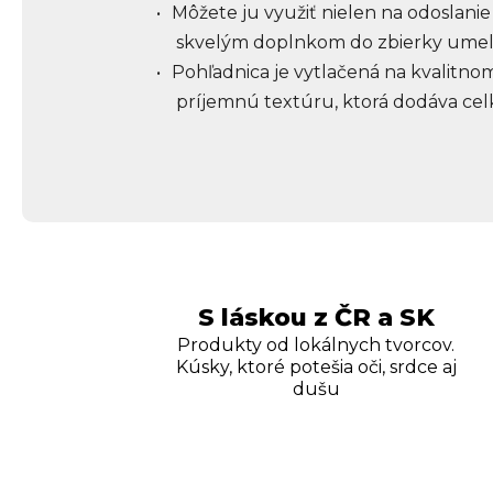
Môžete ju využiť nielen na odoslanie 
skvelým doplnkom do zbierky umele
Pohľadnica je vytlačená na kvalitnom 
príjemnú textúru, ktorá dodáva ce
S láskou z ČR a SK
Produkty od lokálnych tvorcov.
Kúsky, ktoré potešia oči, srdce aj
dušu