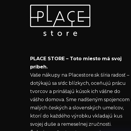
Z
Odoberať newsletter
á
p
Vložte svoj e-mail a my Vám budeme zasielať
ä
informácie o nových produktoch na našom e-
t
shope.
i
Email
e
PLACE STORE – Toto miesto má svoj
Vložením e-mailu súhlasíte s
podmienkam
príbeh.
ochrany osobných údajov
Vaše nákupy na Placestore.sk šíria radosť –
dotýkajú sa sŕdc blízkych, oceňujú prácu
PRIHLÁSIŤ SA
tvorcov a prinášajú kúsok ich vášne do
vášho domova. Sme nadšeným spojencom
malých českých a slovenských umelcov,
ktorí do každého výrobku vkladajú kus
svojej duše a remeselnej zručnosti.