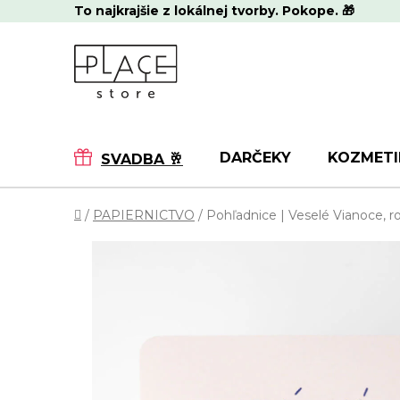
Prejsť
To najkrajšie z lokálnej tvorby. Pokope. 🎁
na
obsah
DARČEKY
KOZMETI
SVADBA 🥂
Domov
/
PAPIERNICTVO
/
Pohľadnice | Veselé Vianoce, r