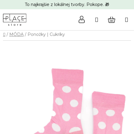
Prejsť
To najkrajšie z lokálnej tvorby. Pokope. 🎁
na
obsah
Hľadať
NÁKUP
Domov
/
MÓDA
/
Ponožky | Cukríky
KOŠÍK