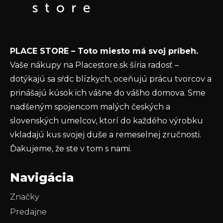
t
Email
i
e
Vložením e-mailu súhlasíte s
podmienkami
PLACE STORE – Toto miesto má svoj príbeh.
ochrany osobných údajov
Vaše nákupy na Placestore.sk šíria radosť –
PRIHLÁSIŤ SA
dotýkajú sa sŕdc blízkych, oceňujú prácu tvorcov a
prinášajú kúsok ich vášne do vášho domova. Sme
nadšeným spojencom malých českých a
slovenských umelcov, ktorí do každého výrobku
vkladajú kus svojej duše a remeselnej zručnosti.
Ďakujeme, že ste v tom s nami.
Navigácia
Značky
Predajne