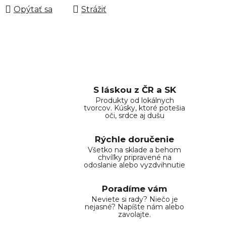
Opýtať sa
Strážiť
S láskou z ČR a SK
Produkty od lokálnych
tvorcov. Kúsky, ktoré potešia
oči, srdce aj dušu
Rýchle doručenie
Všetko na sklade a behom
chvíľky pripravené na
odoslanie alebo vyzdvihnutie
Poradíme vám
Neviete si rady? Niečo je
nejasné? Napíšte nám alebo
zavolajte.