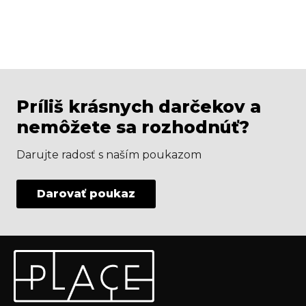
Príliš krásnych darčekov a
nemôžete sa rozhodnúť?
Darujte radosť s naším poukazom
Darovať poukaz
Z
Odoberať newsletter
á
p
Vložte svoj e-mail a my Vám budeme zasielať informácie
ä
o nových produktoch na našom e-shope.