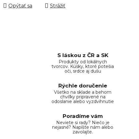
Opýtať sa
Strážiť
S láskou z ČR a SK
Produkty od lokálnych
tvorcov. Kúsky, ktoré potešia
oči, srdce aj dušu
Rýchle doručenie
Všetko na sklade a behom
chvíľky pripravené na
odoslanie alebo vyzdvihnutie
Poradíme vám
Neviete si rady? Niečo je
nejasné? Napíšte nám alebo
zavolajte.