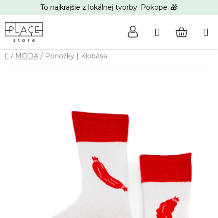
Prejsť
To najkrajšie z lokálnej tvorby. Pokope. 🎁
na
obsah
Hľadať
NÁKUP
Domov
/
MÓDA
/
Ponožky | Klobása
KOŠÍK