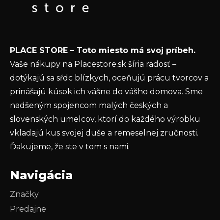
t
Email
i
e
Vložením e-mailu súhlasíte s
podmienkami
PLACE STORE – Toto miesto má svoj príbeh.
ochrany osobných údajov
Vaše nákupy na Placestore.sk šíria radosť –
PRIHLÁSIŤ SA
dotýkajú sa sŕdc blízkych, oceňujú prácu tvorcov a
prinášajú kúsok ich vášne do vášho domova. Sme
nadšeným spojencom malých českých a
slovenských umelcov, ktorí do každého výrobku
vkladajú kus svojej duše a remeselnej zručnosti.
Ďakujeme, že ste v tom s nami.
Navigácia
Značky
Predajne