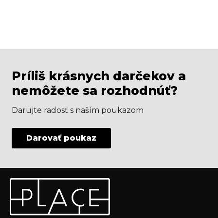
Príliš krásnych darčekov a
nemôžete sa rozhodnúť?
Darujte radosť s naším poukazom
Darovať poukaz
Z
Odoberať newsletter
á
p
Vložte svoj e-mail a my Vám budeme zasielať informácie
ä
o nových produktoch na našom e-shope.