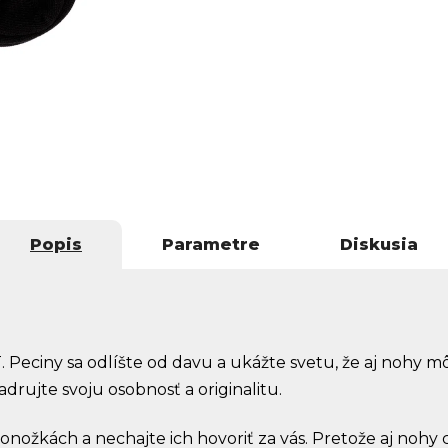
Popis
Parametre
Diskusia
 Peciny sa odlíšte od davu a ukážte svetu, že aj nohy m
adrujte svoju osobnosť a originalitu.
nožkách a nechajte ich hovoriť za vás. Pretože aj nohy c