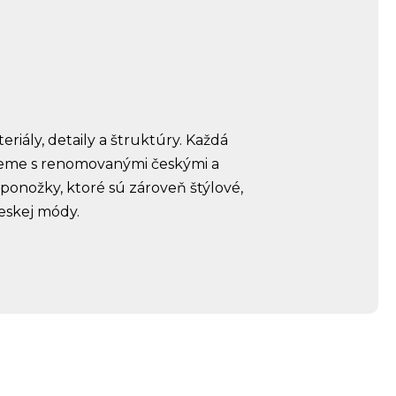
)
iály, detaily a štruktúry. Každá
cujeme s renomovanými českými a
 ponožky, ktoré sú zároveň štýlové,
eskej módy.