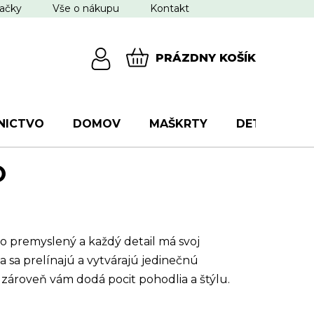
ačky
Vše o nákupu
Kontakt
PRÁZDNY KOŠÍK
NÁKUPNÝ
KOŠÍK
NICTVO
DOMOV
MAŠKRTY
DETI
VŠ
O
ivo premyslený a každý detail má svoj
a sa prelínajú a vytvárajú jedinečnú
 zároveň vám dodá pocit pohodlia a štýlu.