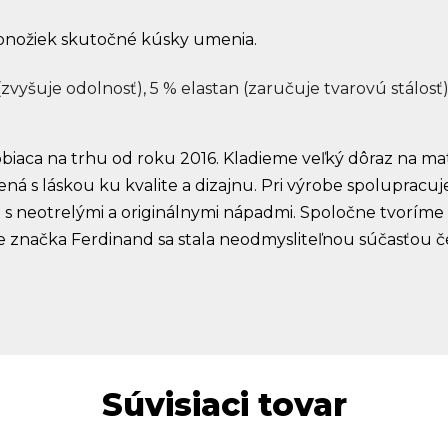
onožiek skutočné kúsky umenia.
zvyšuje odolnosť), 5 % elastan (zaručuje tvarovú stálosť
iaca na trhu od roku 2016. Kladieme veľký dôraz na mater
ená s láskou ku kvalite a dizajnu. Pri výrobe spolupra
ú s neotrelými a originálnymi nápadmi. Spoločne tvoríme
že značka Ferdinand sa stala neodmysliteľnou súčasťou č
Súvisiaci tovar