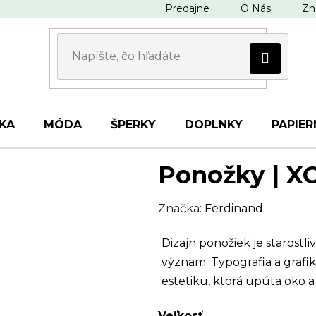
Predajne
O Nás
Zn
KA
MÓDA
ŠPERKY
DOPLNKY
PAPIER
Ponožky | X
Značka:
Ferdinand
Dizajn ponožiek je starostl
význam. Typografia a grafik
estetiku, ktorá upúta oko a
Veľkosť