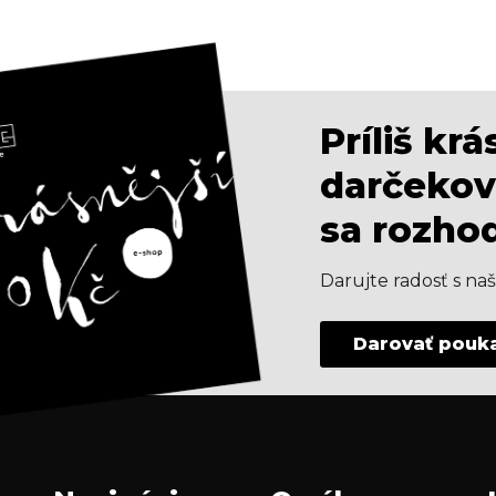
Príliš kr
darčekov
sa rozho
Darujte radosť s n
Darovať pouk