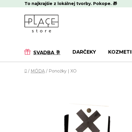
Prejsť
To najkrajšie z lokálnej tvorby. Pokope. 🎁
na
obsah
DARČEKY
KOZMETI
SVADBA 🥂
Domov
/
MÓDA
/
Ponožky | XO