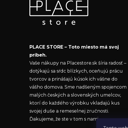
Odoberať newsletter
á
p
Vložte svoj e-mail a my Vám budeme zasielať
ä
informácie o nových produktoch na našom e-
t
shope.
i
Email
e
PLACE STORE – Toto miesto má svoj
Vložením e-mailu súhlasíte s
podmienkam
príbeh.
ochrany osobných údajov
Vaše nákupy na Placestore.sk šíria radosť –
dotýkajú sa sŕdc blízkych, oceňujú prácu
PRIHLÁSIŤ SA
tvorcov a prinášajú kúsok ich vášne do
vášho domova. Sme nadšeným spojencom
malých českých a slovenských umelcov,
ktorí do každého výrobku vkladajú kus
svojej duše a remeselnej zručnosti.
Ďakujeme, že ste v tom s nami.