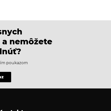
ásnych
 a nemôžete
dnúť?
aším poukazom
az