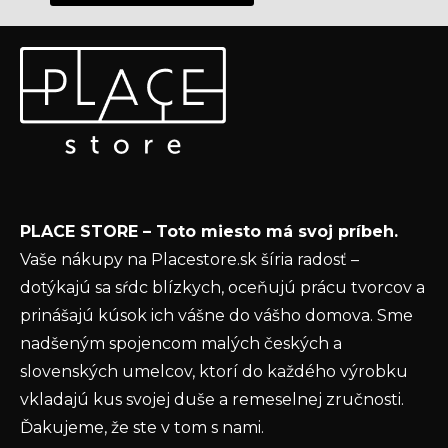
Z
Odoberať newsletter
á
p
Vložte svoj e-mail a my Vám budeme zasielať informácie
ä
o nových produktoch na našom e-shope.
t
Email
i
e
Vložením e-mailu súhlasíte s
podmienkami
PLACE STORE – Toto miesto má svoj príbeh.
ochrany osobných údajov
Vaše nákupy na Placestore.sk šíria radosť –
PRIHLÁSIŤ SA
dotýkajú sa sŕdc blízkych, oceňujú prácu tvorcov a
prinášajú kúsok ich vášne do vášho domova. Sme
nadšeným spojencom malých českých a
slovenských umelcov, ktorí do každého výrobku
vkladajú kus svojej duše a remeselnej zručnosti.
Ďakujeme, že ste v tom s nami.