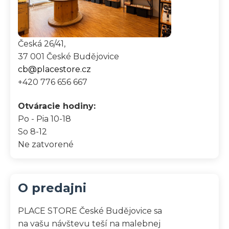
Česká 26/41,
37 001 České Budějovice
cb@placestore.cz
+420 776 656 667
Otváracie hodiny:
Po - Pia
10-18
So
8-12
Ne
zatvorené
O predajni
PLACE STORE České Budějovice sa
na vašu návštevu teší na malebnej