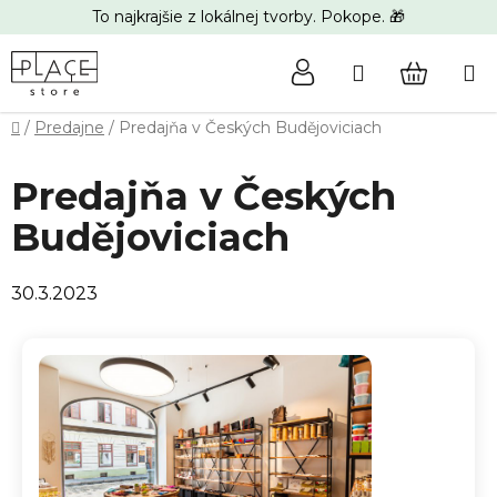
Prejsť
To najkrajšie z lokálnej tvorby. Pokope. 🎁
na
obsah
Hľadať
NÁKUP
Domov
/
Predajne
/
Predajňa v Českých Budějoviciach
KOŠÍK
Predajňa v Českých
Budějoviciach
30.3.2023