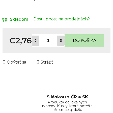
Dostupnost na prodejnách?
Skladom
€2,76
DO KOŠÍKA
Jednotková cena:
Opýtať sa
Strážiť
S láskou z ČR a SK
Produkty od lokálnych
tvorcov. Kúsky, ktoré potešia
oči, srdce aj dušu