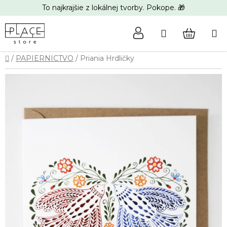
Prejsť
To najkrajšie z lokálnej tvorby. Pokope. 🎁
na
obsah
Hľadať
NÁKUP
Domov
/
PAPIERNICTVO
/
Priania Hrdličky
KOŠÍK