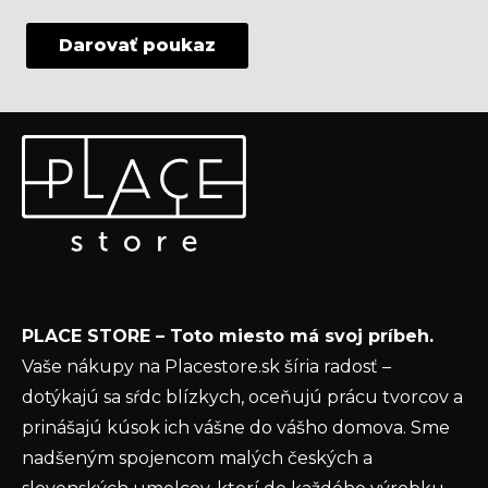
Darovať poukaz
Z
Odoberať newsletter
á
p
Vložte svoj e-mail a my Vám budeme zasielať informácie
ä
o nových produktoch na našom e-shope.
t
Email
i
e
Vložením e-mailu súhlasíte s
podmienkami
PLACE STORE – Toto miesto má svoj príbeh.
ochrany osobných údajov
Vaše nákupy na Placestore.sk šíria radosť –
PRIHLÁSIŤ SA
dotýkajú sa sŕdc blízkych, oceňujú prácu tvorcov a
prinášajú kúsok ich vášne do vášho domova. Sme
nadšeným spojencom malých českých a