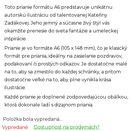
Toto prianie formátu A6 predstavuje unikátnu
autorskú ilustráciu od talentovanej Kateřiny
Zadákovej. Jeho jemný a súčasne živý štýl vás
okamžite prenesie do sveta fantázie a umeleckej
inšpirácie.
Prianie je vo formáte A6 (105 x 148 mm), čo je klasický
formát pre priania, ideálny na zasielanie pozdravov,
poďakovaní či prostých odkazov. Je dostatočne malé
na to, aby sa zmestilo do každej schránky, a pritom
dostatočne veľké na to, aby plne vynikla krása
ilustrácie.
Každé prianie je doplnené zodpovedajúcou obálkou,
ktorá dokonale ladí s dizajnom priania.
Položka bola vypredaná…
Dostupnost na prodejnách?
Vypredané