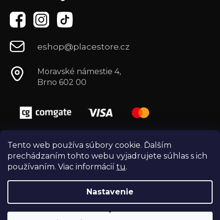
eshop@placestore.cz
Moravské námestie 4,
Brno 602 00
Tento web používa súbory cookie. Ďalším
prechádzaním tohto webu vyjadrujete súhlas s ich
používaním. Viac informácií
tu
.
Nastavenie
Vytvoril Shoptet
Copyright 2026
Môj e-shop
. Všetky práva