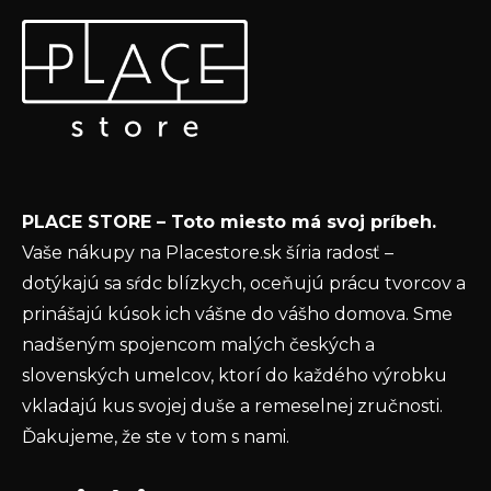
Z
Odoberať newsletter
á
p
Vložte svoj e-mail a my Vám budeme zasielať informácie
ä
o nových produktoch na našom e-shope.
t
Email
i
e
Vložením e-mailu súhlasíte s
podmienkami
PLACE STORE – Toto miesto má svoj príbeh.
ochrany osobných údajov
Vaše nákupy na Placestore.sk šíria radosť –
PRIHLÁSIŤ SA
dotýkajú sa sŕdc blízkych, oceňujú prácu tvorcov a
prinášajú kúsok ich vášne do vášho domova. Sme
nadšeným spojencom malých českých a
slovenských umelcov, ktorí do každého výrobku
vkladajú kus svojej duše a remeselnej zručnosti.
Ďakujeme, že ste v tom s nami.