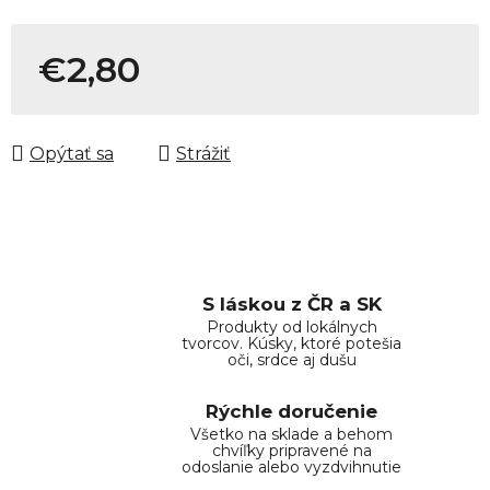
€2,80
Jednotková cena:
Opýtať sa
Strážiť
S láskou z ČR a SK
Produkty od lokálnych
tvorcov. Kúsky, ktoré potešia
oči, srdce aj dušu
Rýchle doručenie
Všetko na sklade a behom
chvíľky pripravené na
odoslanie alebo vyzdvihnutie