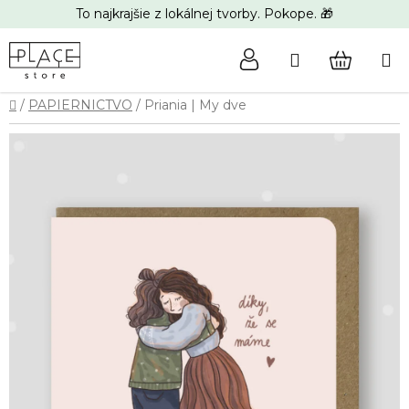
Prejsť
To najkrajšie z lokálnej tvorby. Pokope. 🎁
na
obsah
Hľadať
NÁKUP
Domov
/
PAPIERNICTVO
/
Priania | My dve
KOŠÍK