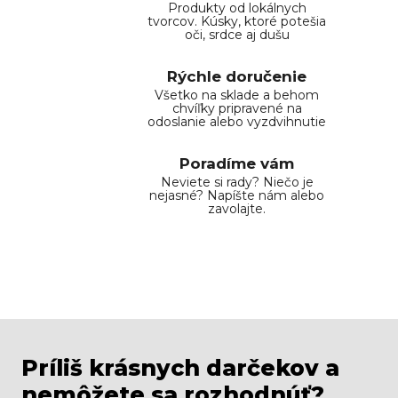
Produkty od lokálnych
tvorcov. Kúsky, ktoré potešia
oči, srdce aj dušu
Rýchle doručenie
Všetko na sklade a behom
chvíľky pripravené na
odoslanie alebo vyzdvihnutie
Poradíme vám
Neviete si rady? Niečo je
nejasné? Napíšte nám alebo
zavolajte.
Príliš krásnych darčekov a
nemôžete sa rozhodnúť?