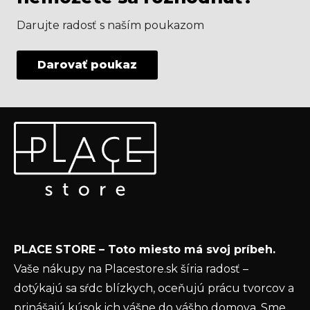
Darujte radosť s naším poukazom
Darovať poukaz
Z
Odoberať newsletter
á
p
Vložte svoj e-mail a my Vám budeme zasielať informácie
ä
o nových produktoch na našom e-shope.
t
Email
i
e
Vložením e-mailu súhlasíte s
podmienkami
PLACE STORE – Toto miesto má svoj príbeh.
ochrany osobných údajov
Vaše nákupy na Placestore.sk šíria radosť –
PRIHLÁSIŤ SA
dotýkajú sa sŕdc blízkych, oceňujú prácu tvorcov a
prinášajú kúsok ich vášne do vášho domova. Sme