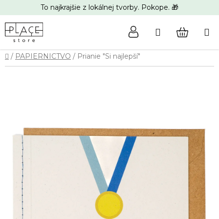
Prejsť
To najkrajšie z lokálnej tvorby. Pokope. 🎁
na
obsah
Hľadať
NÁKUP
Domov
/
PAPIERNICTVO
/
Prianie "Si najlepší"
KOŠÍK