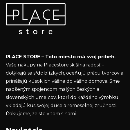
Z
Odoberať newsletter
á
p
Vložte svoj e-mail a my Vám budeme zasielať informácie
ä
o nových produktoch na našom e-shope.
t
Email
i
e
Vložením e-mailu súhlasíte s
podmienkami
PLACE STORE – Toto miesto má svoj príbeh.
ochrany osobných údajov
Vaše nákupy na Placestore.sk šíria radosť –
PRIHLÁSIŤ SA
dotýkajú sa sŕdc blízkych, oceňujú prácu tvorcov a
prinášajú kúsok ich vášne do vášho domova. Sme
nadšeným spojencom malých českých a
slovenských umelcov, ktorí do každého výrobku
vkladajú kus svojej duše a remeselnej zručnosti.
Ďakujeme, že ste v tom s nami.