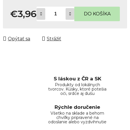
€3,96
DO KOŠÍKA
Jednotková cena:
Opýtať sa
Strážiť
S láskou z ČR a SK
Produkty od lokálnych
tvorcov. Kúsky, ktoré potešia
oči, srdce aj dušu
Rýchle doručenie
Všetko na sklade a behom
chvíľky pripravené na
odoslanie alebo vyzdvihnutie