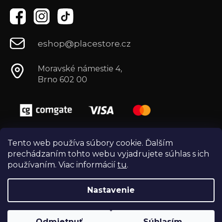
eshop@placestore.cz
Moravské námestie 4,
Brno 602 00
Tento web používa súbory cookie. Ďalším
prechádzaním tohto webu vyjadrujete súhlas s ich
používaním. Viac informácií
tu
.
Nastavenie
Vytvoril Shoptet
Copyright 2026
Môj e-shop
. Všetky práva
Odmietnuť
Súhlasím