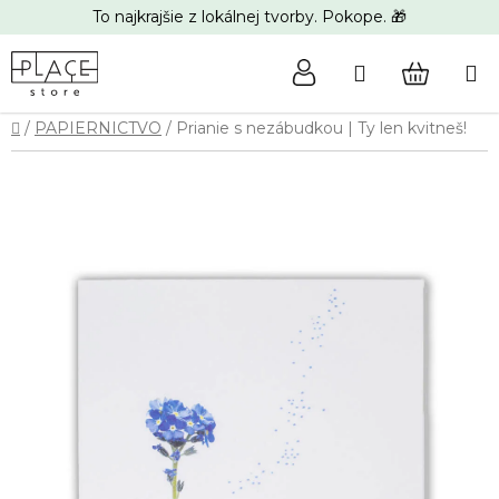
Prejsť
To najkrajšie z lokálnej tvorby. Pokope. 🎁
na
obsah
Hľadať
NÁKUP
Domov
/
PAPIERNICTVO
/
Prianie s nezábudkou | Ty len kvitneš!
KOŠÍK